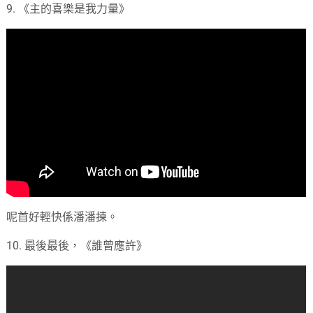
9. 《主的喜樂是我力量》
呢首好輕快係潘潘揀。
10. 最後最後，《誰曾應許》