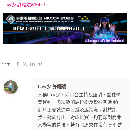
Law少 許耀斌@Fitz.hk
分享
Law少 許耀斌
人稱Law少，前電台主持及監製，酷愛體
育運動，多次參加馬拉松及毅行者活 動，
近年更嘗試進軍三鐵及渡海泳。對於跑
步、對於行山、對於比賽，均有深刻而令
人動容的看法。著有《原來在沒有盼望 的