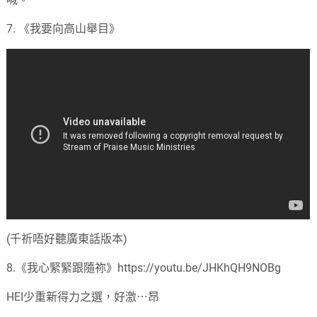
7. 《我要向高山舉目》
(千祈唔好聽廣東話版本)
8.《我心緊緊跟隨祢》https://youtu.be/JHKhQH9NOBg
HEI少重新得力之選，好激⋯昂