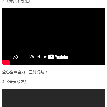
3.《奔跑不放棄》
全心全意全力，直到終點。
4.《普天頌讚》