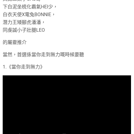
下白泥坐梳化霸氣HEI少，
白衣天使X電兔BONNIE，
潛力王矮腳虎潘潘，
同虔誠小子壯腿LEO
的屬靈推介
當然，首選係當你走到無力嘅時候要聽
1.《當你走到無力》