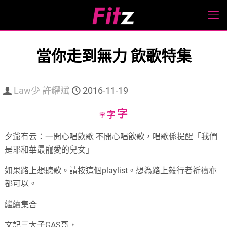
當你走到無力 飲歌特集
Law少 許耀斌
2016-11-19
Increase
字
Reset
Decrease
字
字
font
font
font
夕爺有云：一開心唱飲歌 不開心唱飲歌，唱歌係提醒「我們
size.
size.
size.
是耶和華最寵愛的兒女」
如果路上想聽歌。請按這個playlist。想為路上毅行者祈禱亦
都可以。
繼續集合
文記三太子GAS哥，