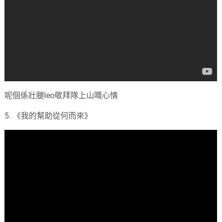
呢個係壯腿leo敬拜隊上山嘅心情
5. 《我的幫助從何而來》