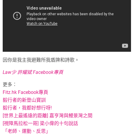
因你是我主我避難所我盾牌和詩歌。
Law少 許耀斌 Facebook專頁
更多：
Fitz.hk Facebook專頁
毅行者的新登山寶訓
毅行者，我都好想行呀!
[世界上最遙遠的距離] 嘉亨灣與鯉景灣之間
[視障馬拉松一哥] 梁小偉的十句說話
「老師、運動、反思」