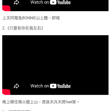
上次同電兔BONNIE山上聽，即喊
2.《只要有你在我左右》
晚上睇住條火龍上山，真係天兵天將feel架。