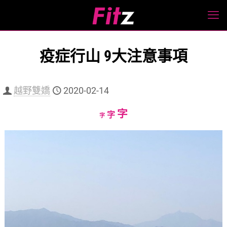
疫症行山 9大注意事項
越野雙嬌
2020-02-14
Increase
字
Reset
Decrease
字
字
font
font
font
size.
size.
size.