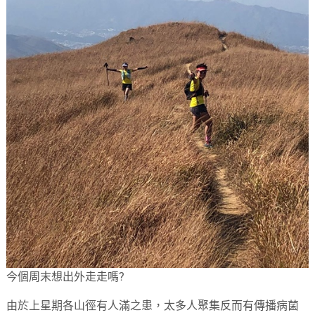
今個周末想出外走走嗎?
由於上星期各山徑有人滿之患，太多人聚集反而有傳播病菌