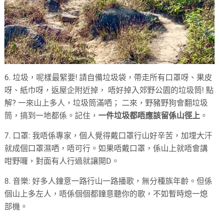
6. 垃圾，呢樣最緊要! 請自備垃圾袋，帶走所有口罩呀、果皮
呀、紙巾呀，返屋企附近掉， 唔好掉入郊野公園的垃圾筒! 點
解? 一來山上多人，垃圾筒滿哂； 二來，野豬野狗會翻垃圾
筒，搞到一地都係。記住，
一件垃圾都唔應該留係山徑上
。
7. 口罩: 我唔係專家，個人覺得戴口罩行山好辛苦，加埋大汗
就成個口罩濕哂，唔可行。如果唔戴口罩，係山上就唔會講
咁野囉，對面有人行過就讓開D。
8. 音樂: 好多人鐘意一路行山一路播歌，無分種族年齡。但係
個山上多左人，唔係個個都鐘意聽你的歌，不如暫時熄一熄
部機。