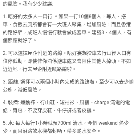
的風險。我有少少建議:
1. 唔好約太多人一齊行 。如果一行10個8個人，等人、搭
車、食飯去廁所都會有一大班人聚集，增加風險，而且香港
的路好窄，成班人慢慢行就會做成塞車。建議3、4個人，有
個照應就好了。
2. 可以選擇屋企附近的路線。唔好妄想揸車去行山徑入口有
位停低勒，即使俾你泊係避車處又會阻住其他人掉頭。不如
近近地，行去屋企附近嘅路線啦。
3. 距離: 選擇可以兩個小時內完成的路線啦，至少可以去少啲
公廁，減低風險。
4. 裝備: 運動褲、行山鞋、短袖衫、風褸、charge 滿電的電
話，背包，不要穿皮鞋、牛仔褲或者皮褸。
5. 水: 每人每行1小時就預700ml 清水，今個 weekend 熱少
少，而且沿路飲水機都封哂，帶多啲水安全。