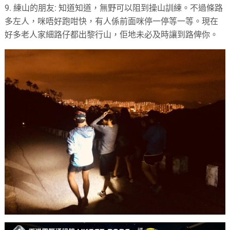
9. 練山的朋友: 知道知道，無野可以阻到操山訓練。不過條路
多左人，咪唔好跑咁快，有人係前面咪停一停等一等。現在
好多老人家細路仔都出黎行山，佢地未必及時讓到路俾你。