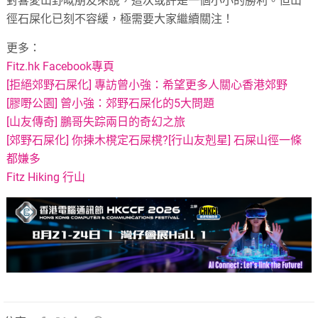
對喜愛山野嘅朋友來說，這次或許是一個小小的勝利。但山
徑石屎化已刻不容緩，極需要大家繼續關注！
更多：
Fitz.hk Facebook專頁
[拒絕郊野石屎化] 專訪曾小強：希望更多人關心香港郊野
[膠嘢公園] 曾小強：郊野石屎化的5大問題
[山友傳奇] 鵬哥失踪兩日的奇幻之旅
[郊野石屎化] 你揀木櫈定石屎櫈?
[行山友剋星] 石屎山徑一條
都嫌多
Fitz Hiking 行山