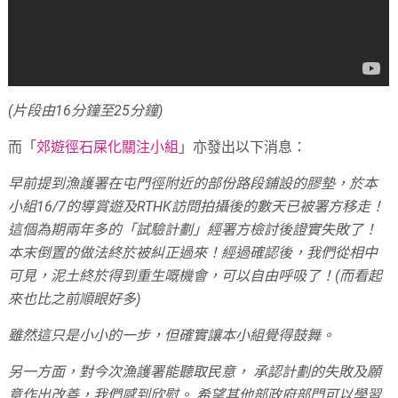
(片段由16分鐘至25分鐘)
而「
郊遊徑石屎化關注小組
」亦發出以下消息：
早前提到漁護署在屯門徑附近的部份路段鋪設的膠墊，於本
小組16/7的導賞遊及RTHK訪問拍攝後的數天已被署方移走！
這個為期兩年多的「試驗計劃」經署方檢討後證實失敗了！
本末倒置的做法終於被糾正過來！經過確認後，我們從相中
可見，泥土終於得到重生嘅機會，可以自由呼吸了！(而看起
來也比之前順眼好多)
雖然這只是小小的一步，但確實讓本小組覺得鼓舞。
另一方面，對今次漁護署能聽取民意， 承認計劃的失敗及願
意作出改善，我們感到欣慰。 希望其他部政府部門可以學習