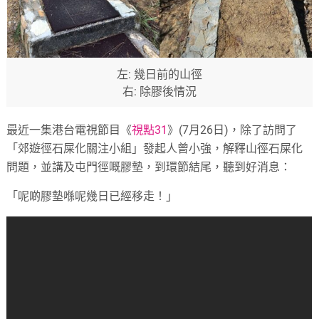
左: 幾日前的山徑
右: 除膠後情況
最近一集港台電視節目《
視點31
》(7月26日)，除了訪問了
「郊遊徑石屎化關注小組」發起人曾小強，解釋山徑石屎化
問題，並講及屯門徑嘅膠墊，到環節結尾，聽到好消息：
「呢啲膠墊喺呢幾日已經移走！」