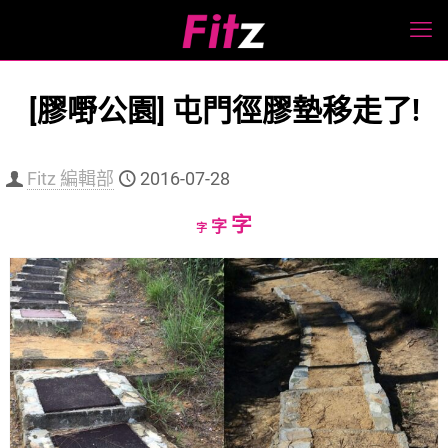
[膠嘢公園] 屯門徑膠墊移走了!
Fitz 編輯部
2016-07-28
Increase
字
Reset
Decrease
字
字
font
font
font
size.
size.
size.