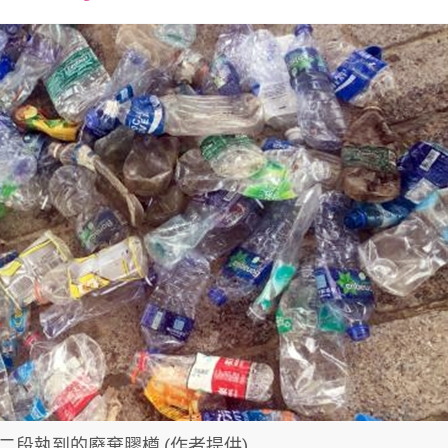
font
font
font
size.
size.
size.
二段執到的廢棄膠樽 (作者提供)