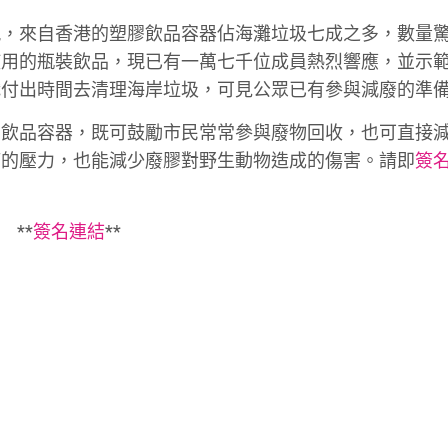
現，來自香港的塑膠飲品容器佔海灘垃圾七成之多，數量
使用的瓶裝飲品，現已有一萬七千位成員熱烈響應，並示
織付出時間去清理海岸垃圾，可見公眾已有參與減廢的準
有飲品容器，既可鼓勵市民常常參與廢物回收，也可直接
滿的壓力，也能減少廢膠對野生動物造成的傷害。請即
簽
**
簽名連結
**