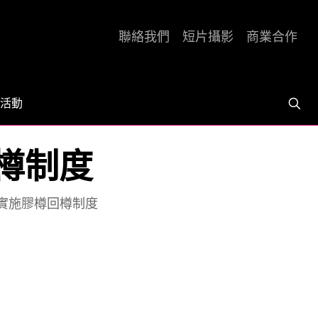
聯絡我們
短片攝影
商業合作
活動
回樽制度
持實施膠樽回樽制度