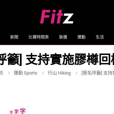
新聞
比賽時間表
裝備
運動
生活
呼籲] 支持實施膠樽
訊
運動 Sports
行山 Hiking
[簽名呼籲] 支
Increase
字
Reset
Decrease
字
字