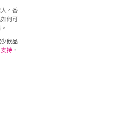
驚人。香
範如何可
備。
減少飲品
名支持
，