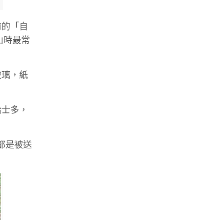
前的「自
山時最常
玻璃，紙
給士多，
都是被送