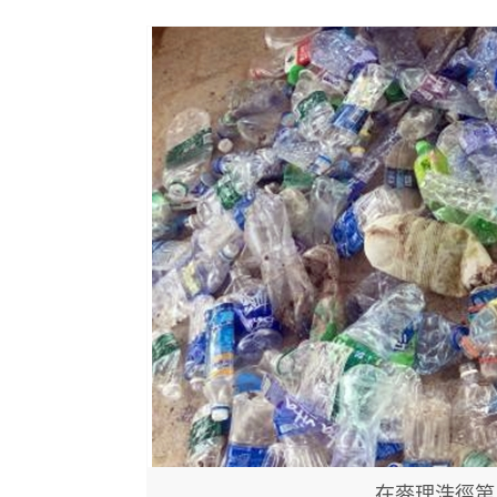
在麥理浩徑第