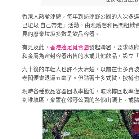
香港人熱愛郊遊，每年到訪郊野公園的人次多
己垃圾 自己帶走」活動，由漁護署和民間組織
見的廢棄垃圾多數是飲品容器。
有見及此，
香港遠足覓合團
發起聯署，要求政
和金屬為密封容器出售的水或其他飲品，設立
九十後的年輕人也許不太清楚，以前在士多買
老闆便會退還五毫子。但隨著士多式微，按樽
現時各種飲品容器回收率極低，玻璃樽回收率僅得
到堆填區，棄置在郊野公園的各個山頭上、或