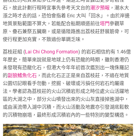
石，故此計劃行程時宜事先參考天文台的
潮汐預報
，潮水大
漲之時才去的話，恐怕會指着 Eric 大叫「回水」。由於岸邊
地質景點範圍不算大，若能配合船期順道前往
塔門
參觀草
原、疊石兼祭五臟廟，或是循陸路進出荔枝莊舒展筋骨，可
使行程更加充實，不致過份單調乏味。
荔枝莊組 (
Lai Chi Chong Formation
) 的岩石相信約有 1.46億
年歷史，簡單來說就是地球上仍有恐龍的時期，雖則香港仍
未發現有恐龍化石，但港大今年年初首次鑑別出一塊侏羅記
的
副狼鰭魚化石
，而此化石正正是來自荔枝莊，不過在地質
公園切記眼看手勿動，挖掘、破壞或污損任何岩石均屬違
法。學者認為荔枝莊的火山沉積岩形成之時位處火山活躍地
區的大湖之中，部分火山噴發出來的火山灰直接掉進湖中，
或由溪流帶入湖中沉積，而火山活動及地震亦引發湖底鬆軟
的沉積物崩塌，最終形成沉積岩內的一些特別的變型構造。