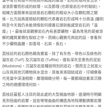
當中會否有由不同物質所組成的層理、岩石形成時受流水、
波浪影響而形成的紋理、以及節理 (也即是岩石中的裂紋)。
組織方面簡單來說就是岩石顆粒的粗幼大小及顆粒間之關
係，比方說高度熔結的顆粒代表着岩石形成時十分高溫 (雖則
時至今天我仍未能領悟如何摸着石頭就能感受岩石的「溫
度」)。最後就是觀察岩石內有甚麼礦物，最為常見的是被溶
解的鐵質累積在裂紋之中，而細心觀察花崗岩的話，會看到
不少礦物晶體，如雲母、石英、長石。
荔枝莊的岩石顏色頗為豐富，除了有灰色、啡色以及綠色的
凝灰岩 (Tuff) 及沉凝灰岩 (Tuffite)，還有深灰至黑色的泥岩
(Mudstone)。沉凝灰岩是種挺特別的岩石，簡而言之就是火
山灰與其他沉積物與水混合，其後漸漸固結成岩，仔細察看
可見當中深淺相間，層理細緻分明，每一層都細說着其沉積
之時的週遭環境何如。
荔枝莊最惹人注目的是此處的大型褶曲地貌，退潮時可明顯
見到扭曲的岩層，這些彎彎曲曲的構造為地殼運動擠壓岩層
的結果。而猶如洗衫板的傾斜岩層在荔枝莊亦頗為常見，蓋