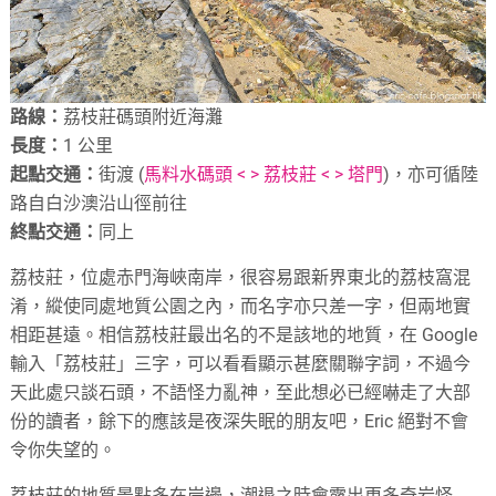
路線：
荔枝莊碼頭附近海灘
長度：
1 公里
起點交通：
街渡 (
馬料水碼頭 < > 荔枝莊 < > 塔門
)，亦可循陸
路自白沙澳沿山徑前往
終點交通：
同上
荔枝莊，位處赤門海峽南岸，很容易跟新界東北的荔枝窩混
淆，縱使同處地質公園之內，而名字亦只差一字，但兩地實
相距甚遠。相信荔枝莊最出名的不是該地的地質，在 Google
輸入「荔枝莊」三字，可以看看顯示甚麼關聯字詞，不過今
天此處只談石頭，不語怪力亂神，至此想必已經嚇走了大部
份的讀者，餘下的應該是夜深失眠的朋友吧，Eric 絕對不會
令你失望的。
荔枝莊的地質景點多在岸邊，潮退之時會露出更多奇岩怪