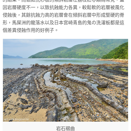
因岩層硬度不一，以致抗蝕能力各異，較鬆軟的岩層被風化
侵蝕後，其餘抗蝕力高的岩層會在傾斜岩層中形成堅硬的脊
形，馬屎洲的龍落水以及日本宮崎青島的鬼の洗濯板都是這
個差異侵蝕作用的好例子。
岩石褶曲