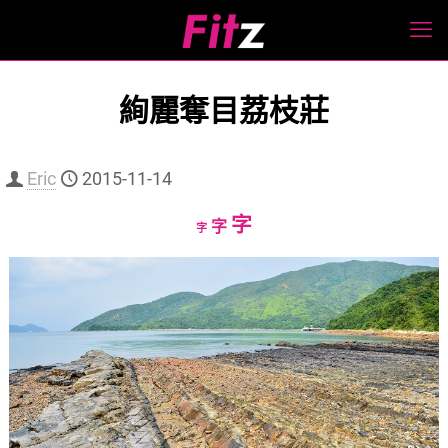
絢麗奪目荔枝莊
Eric
2015-11-14
Increase
字
Reset
Decrease
字
字
font
font
font
size.
size.
size.