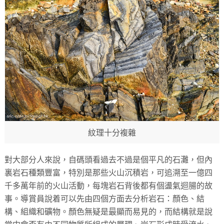
紋理十分複雜
對大部分人來說，自碼頭看過去不過是個平凡的石灘，但內
裏岩石種類豐富，特別是那些火山沉積岩，可追溯至一億四
千多萬年前的火山活動，每塊岩石背後都有個盪氣迴腸的故
事。導賞員說着可以先由四個方面去分析岩石：顏色、結
構、組織和礦物。顏色無疑是最顯而易見的，而結構就是說