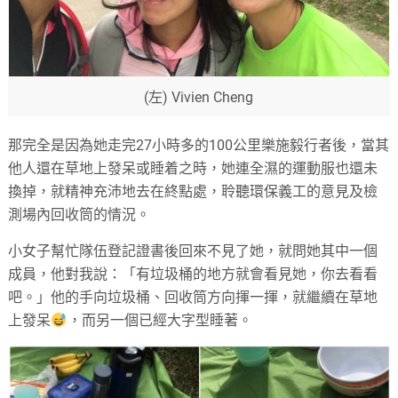
(左) Vivien Cheng
那完全是因為她走完27小時多的100公里樂施毅行者後，當其
他人還在草地上發呆或睡着之時，她連全濕的運動服也還未
換掉，就精神充沛地去在終點處，聆聽環保義工的意見及檢
測場內回收筒的情況。
小女子幫忙隊伍登記證書後回來不見了她，就問她其中一個
成員，他對我說：「有垃圾桶的地方就會看見她，你去看看
吧。」他的手向垃圾桶、回收筒方向揮一揮，就繼續在草地
上發呆
，而另一個已經大字型睡著。