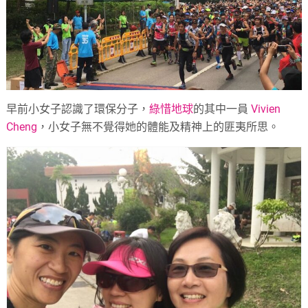
早前小女子認識了環保分子，
綠惜地球
的其中一員
Vivien
Cheng
，小女子無不覺得她的體能及精神上的匪夷所思。