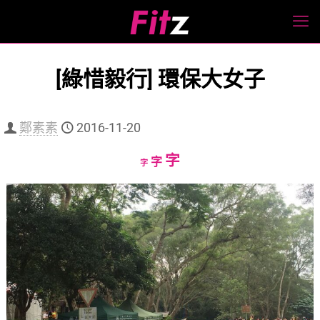
[綠惜毅行] 環保大女子
鄭素素
2016-11-20
Increase
字
Reset
Decrease
字
字
font
font
font
size.
size.
size.