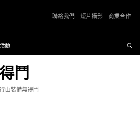
聯絡我們
短片攝影
商業合作
活動
無得鬥
 行山裝備無得鬥