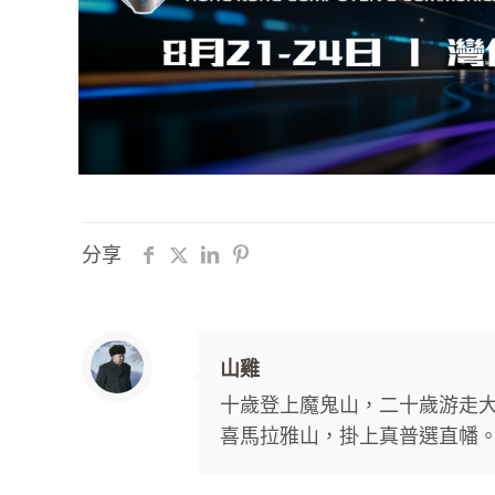
分享
山雞
十歲登上魔鬼山，二十歲游走
喜馬拉雅山，掛上真普選直幡