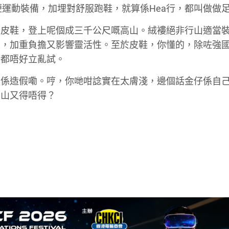
便運動裝備，加埋對舒服跑鞋，就算係Hea行，都叫做做
穿皮鞋，登上呢個成三千公尺嘅高山。絨褸絕非行山適當
重，加重負擔又影響靈活性。至於皮鞋，你懂的，除咗強
，都唔好立亂試。
旅係造假嘞。哼，你哋咁諗實在太膚淺，邊個話金仔係自
上山又得唔得？