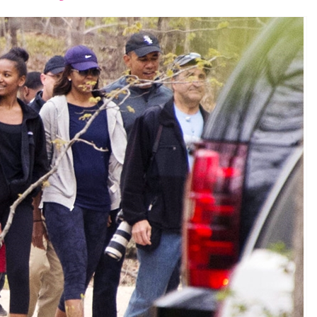
font
font
font
size.
size.
size.