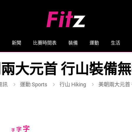
新聞
比賽時間表
裝備
運動
生活
兩大元首 行山裝備
資訊
運動 Sports
行山 Hiking
美朝兩大元首
Increase
字
Reset
Decrease
字
字