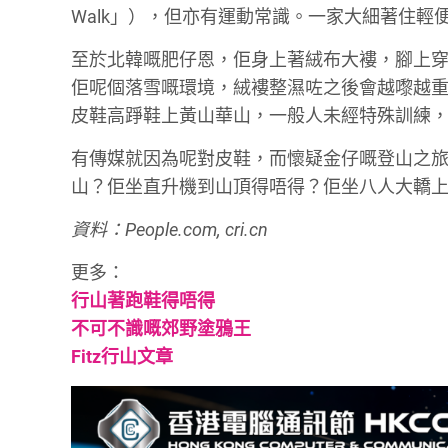
Walk」），但亦有運動常識。一家大細著住輕
至於北韓嘅肥仔恩，佢身上著絨布大褸，腳上
佢呢個落雪嘅環境，絨褸整濕咗之後會越嚟越
皮鞋高踭鞋上黃山華山，一般人未經特殊訓練
有傳媒就因為呢對皮鞋，而懷疑金仔嘅登山之
山？佢坐直升機到山頂得唔得？佢坐八人大轎
資料：People.com, cri.cn
更多：
行山著跑鞋得唔得
不可不識嘅郊野塗鴉王
Fitz行山文章