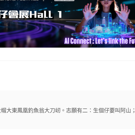
大帽大東鳳凰釣魚翁大刀屻。志願有二：生個仔要叫阿山
。