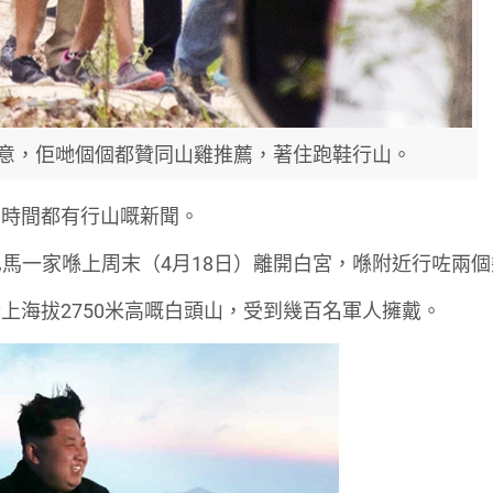
留意，佢哋個個都贊同山雞推薦，著住跑鞋行山。
多時間都有行山嘅新聞。
奧巴馬一家喺上周末（4月18日）離開白宮，喺附近行咗兩
上海拔2750米高嘅白頭山，受到幾百名軍人擁戴。