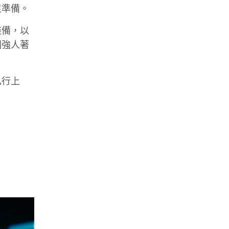
足準備。
裝備，以
國強人著
己行上