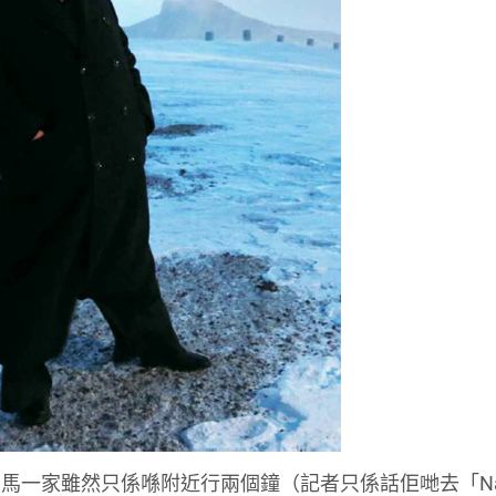
一家雖然只係喺附近行兩個鐘（記者只係話佢哋去「Nat