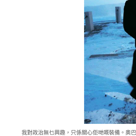
我對政治無乜興趣，只係關心佢哋嘅裝備。奧巴馬