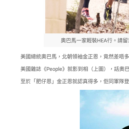
奧巴馬一家輕裝HEA行。請
美國總統奧巴馬，北朝領袖金正恩，竟然差唔
美國雜誌《People》就影到相（上圖），話
至於「肥仔恩」金正恩就認真得多，佢同軍隊登