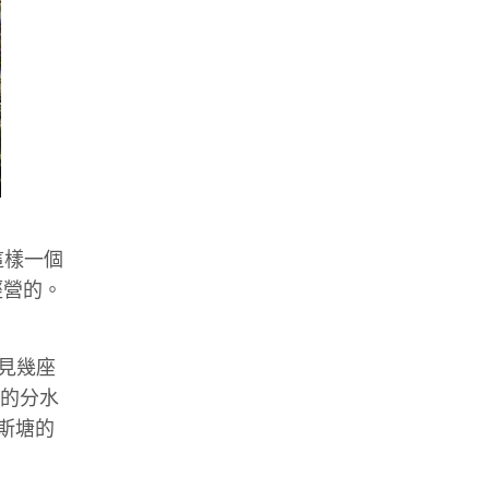
這樣一個
經營的。
見幾座
塘的分水
木斯塘的