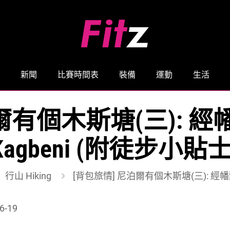
新聞
比賽時間表
裝備
運動
生活
泊爾有個木斯塘(三): 
Kagbeni (附徒步小貼士
行山 Hiking
[背包旅情] 尼泊爾有個木斯塘(三): 經幡
6-19