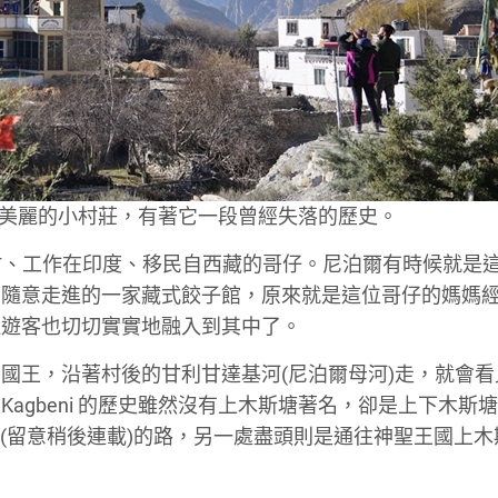
這個美麗的小村莊，有著它一段曾經失落的歷史。
在該村、工作在印度、移民自西藏的哥仔。尼泊爾有時候就是
，隨意走進的一家藏式餃子館，原來就是這位哥仔的媽媽
連遊客也切切實實地融入到其中了。
國王，沿著村後的甘利甘達基河(尼泊爾母河)走，就會看
agbeni 的歷史雖然沒有上木斯塘著名，卻是上下木斯
th (留意稍後連載)的路，另一處盡頭則是通往神聖王國上