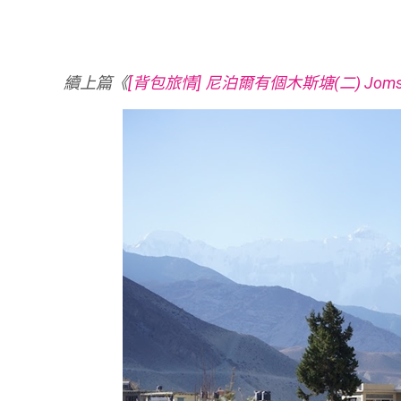
續上篇《
[背包旅情] 尼泊爾有個木斯塘(二) Jom