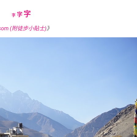
Increase
字
Reset
Decrease
字
字
font
font
font
som (附徒步小貼士)
》
size.
size.
size.