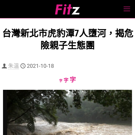
台灣新北市虎豹潭7人墮河，揭危
險親子生態團
朱溫
2021-10-18
Increase
字
Reset
Decrease
字
字
font
font
font
size.
size.
size.