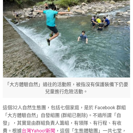
「大方體驗自然」過往的活動照，被指沒有保護裝備下仍要
兒童進行危險活動。
這個32人自然生態團，包括七個家庭，是於 Facebook 群組
「大方體驗自然」自發組團 (群組已刪除)。不過所謂「自
發」，其實是由群組負責人籌組，有領隊、有行程、有收
費。根據
台灣Yahoo!新聞
，這個「生態體驗團」一共七堂，