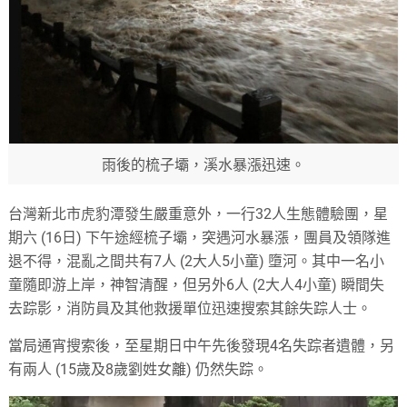
雨後的梳子壩，溪水暴漲迅速。
台灣新北市虎豹潭發生嚴重意外，一行32人生態體驗團，星
期六 (16日) 下午途經梳子壩，突遇河水暴漲，團員及領隊進
退不得，混亂之間共有7人 (2大人5小童) 墮河。其中一名小
童隨即游上岸，神智清醒，但另外6人 (2大人4小童) 瞬間失
去踪影，消防員及其他救援單位迅速搜索其餘失踪人士。
當局通宵搜索後，至星期日中午先後發現4名失踪者遺體，另
有兩人 (15歲及8歲劉姓女離) 仍然失踪。