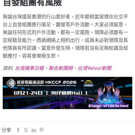
自發組團有風險
無論台灣還是香港的行山愛好者，近年都相當習慣在社交平
台上自發組團進行遠足、露營等戶外活動。大家必須留意，
無論任何形式的戶外活動，都有一定風險，領隊必須要有一
定經驗及能力。透過網絡上相約出行，成員未必對領隊及其
他隊員有所認識，當意外發生時，領隊若沒有足夠知識及經
驗應付，容易會樂極生悲。
資料:
台灣蘋果日報
、
聯合新聞網
、
台灣Yahoo!新聞
分享