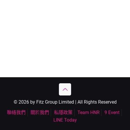
© 2026 by Fitz Group Limited | All Rights Reserved
聯絡我們
關於我們
私隱政策
Team HNR
9 Event
LINE Today