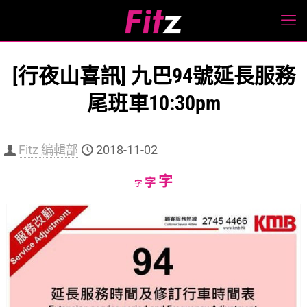
[行夜山喜訊] 九巴94號延長服務
尾班車10:30pm
Fitz 編輯部
2018-11-02
Increase
字
Reset
Decrease
字
字
font
font
font
size.
size.
size.