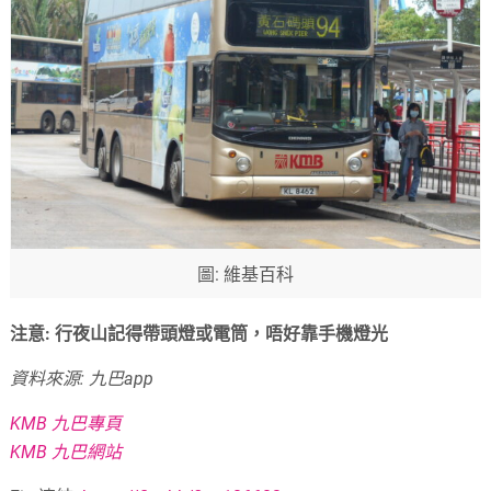
圖: 維基百科
注意: 行夜山記得帶頭燈或電筒，唔好靠手機燈光
資料來源: 九巴app
KMB 九巴專頁
KMB 九巴網站