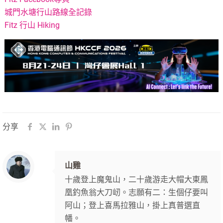
城門水塘行山路線全記錄
Fitz 行山 Hiking
分享
山雞
十歲登上魔鬼山，二十歲游走大帽大東鳳
凰釣魚翁大刀屻。志願有二：生個仔要叫
阿山；登上喜馬拉雅山，掛上真普選直
幡。