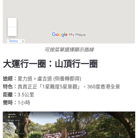
可按菜單選擇顯示路線
大運
行一
圈
：山頂行一圈
途經：
夏力道 > 盧吉道 (倒番轉都得)
特色：
真真正正「1星難度5星景觀」，360度香港全景
距離：
3.5公里
需時：
1小時