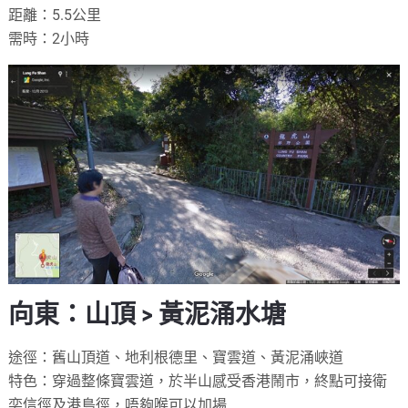
距離：5.5公里
需時：2小時
向東：山頂 > 黃泥涌水塘
途徑：舊山頂道、地利根德里、寶雲道、黃泥涌峽道
特色：穿過整條寶雲道，於半山感受香港鬧市，終點可接衛
奕信徑及港島徑，唔夠喉可以加場