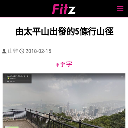
由太平山出發的5條行山徑
山雞
2018-02-15
Increase
字
Reset
Decrease
字
字
font
font
font
size.
size.
size.