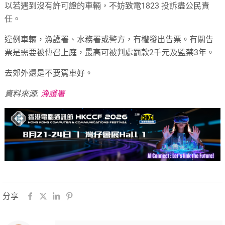
以若遇到沒有許可證的車輛，不妨致電1823 投訴盡公民責
任。
違例車輛，漁護署、水務署或警方，有權發出告票。有關告
票是需要被傳召上庭，最高可被判處罰款2千元及監禁3年。
去郊外還是不要駕車好。
資料來源:
漁護署
分享