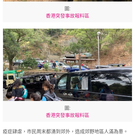
圖:
香港突發事故報料區
圖:
香港突發事故報料區
疫症肆虐，市民周末都湧到郊外，造成郊野地區人滿為患。