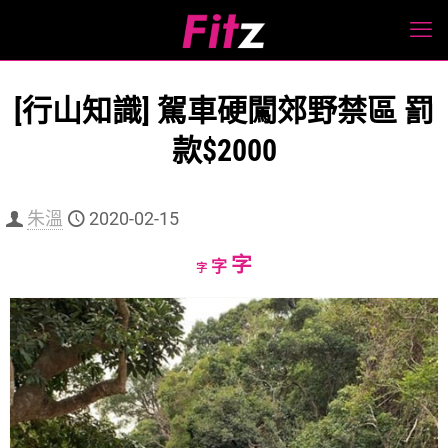
[行山知識] 駕車硬闖郊野禁區 罰
款$2000
朱溫
2020-02-15
Increase
字
Reset
Decrease
字
字
font
font
font
size.
size.
size.