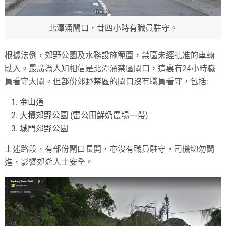
北潭涌閘口，廿四小時有職員駐守。
根據法例，郊野公園及水務設施範圍，禁區未經批准的車輛
駛入。最廣為人知相信是北潭涌禁區閘口，這裏有24小時職
員看守大閘。但部份郊野禁區的閘口沒有職員看守，包括:
金山道
大欖郊野公園 (雷公田鮮奶農場一帶)
城門郊野公園
上述路段，有部份閘口長開，亦沒有職員駐守，司機切勿闖
進，影響郊遊人士安全。