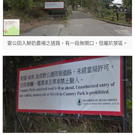
雷公田入鮮奶農場之道路，有一段無閘口，但屬於禁區。