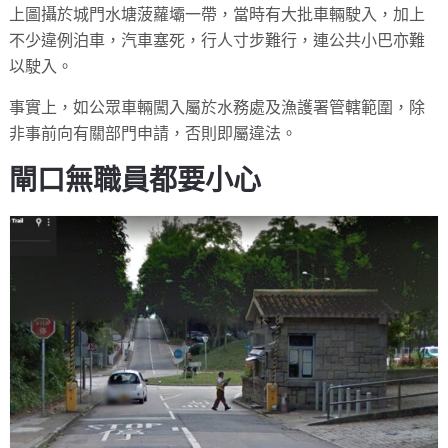
上圖攝於城門水塘菠蘿壩一帶，當時有大批車輛駛入，加上
不少違例泊車，汽車塞死，行人寸步難行，連公共小巴亦難
以駛入。
事實上，如公眾車輛闖入屬於水務處及漁護署管轄範圍，除
非事前向有關部門申請，否則即屬違法。
閘口無職員都要小心