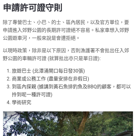
申請許可證守則
除了專營巴士、小巴、的士、區內居民，以及官方單位，要
申請進入郊野公園的長期許可證絕不容易。私家車想入郊野
公園遊車河，一般來說是會遭拒絕。
以現時政策，除非是以下原因，否則漁護署不會批出任入郊
野公園的車輛許可證 (就算批出亦只是單日證):
旅遊巴士 (北潭涌閘口每日發30張)
商業或公務工作 (盡量安排在非假日)
到區內探親 (據講到黃石魚排釣魚及BBQ的顧客，都可以
拎到呢一種許可證)
學術研究