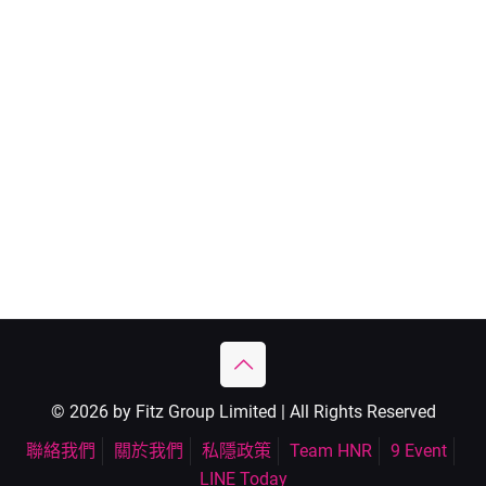
© 2026 by Fitz Group Limited | All Rights Reserved
聯絡我們
關於我們
私隱政策
Team HNR
9 Event
LINE Today