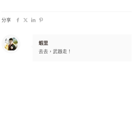
分享
蝦里
去去，武器走！