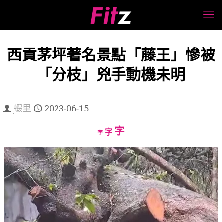
西貢茅坪著名景點「藤王」慘被
「分枝」兇手動機未明
蝦里
2023-06-15
Increase
字
Reset
Decrease
字
字
font
font
font
size.
size.
size.