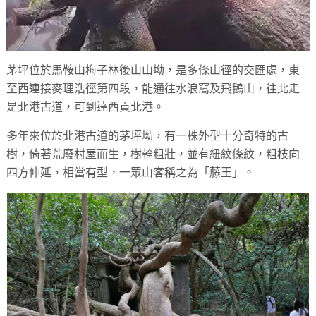
茅坪位於馬鞍山梅子林後山山坳，是多條山徑的交匯處，東
至西連接麥理浩徑第四段，能通往水浪窩及飛鵝山，往北走
是北港古道，可到達西貢北港。
多年來位於北港古道的茅坪坳，有一株外型十分奇特的古
樹，倚著荒廢村屋而生，樹幹粗壯，並有紐紋條紋，粗枝向
四方伸延，相當有型，一眾山客稱之為「藤王」。