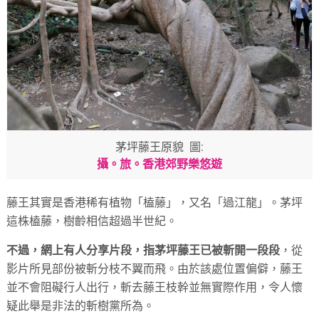
茅坪藤王原貌 圖:
攝。旅。香港郊野樂悠遊
藤王其實是香港稀有植物「榼藤」，又名「過江龍」。茅坪
這株榼藤，樹齡相信超過半世紀。
不過，網上有人分享片段，指茅坪藤王已被斬開一段段
，從
影片所見部份被斬分枝不翼而飛。由於該處位置偏僻，藤王
並不會阻礙行人出行，斬去藤王枝幹並無實際作用，令人懷
疑此舉是非法的斬樹黨所為。