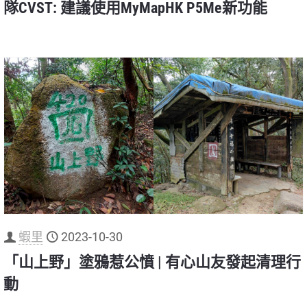
隊CVST: 建議使用MyMapHK P5Me新功能
蝦里
2023-10-30
「山上野」塗鴉惹公憤 | 有心山友發起清理行
動