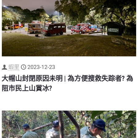
蝦里
2023-12-23
大帽山封閉原因未明 | 為方便搜救失踪者? 為
阻市民上山賞冰?