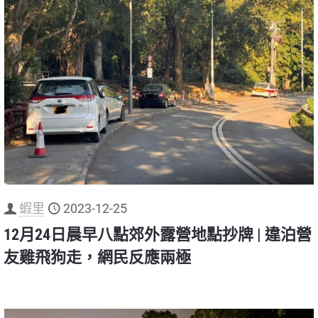
蝦里
2023-12-25
12月24日晨早八點郊外露營地點抄牌 | 違泊營
友雞飛狗走，網民反應兩極