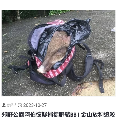
蝦里
2023-10-27
郊野公園阿伯懷疑捕捉野豬BB | 金山放狗追咬