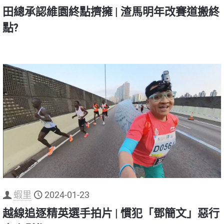
田總承認維園終點擠擁 | 渣馬明年改賽道搬終
點?
蝦里
2024-01-23
越線追逐精英選手拍片 | 慣犯「鄧簡文」惡行