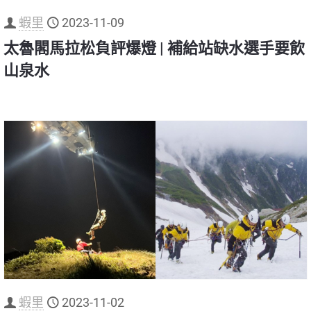
蝦里
2023-11-09
太魯閣馬拉松負評爆燈 | 補給站缺水選手要飲
山泉水
蝦里
2023-11-02