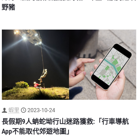
野豬
蝦里
2023-10-24
長假期9人蚺蛇坳行山迷路獲救:「行車導航
App不能取代郊遊地圖」