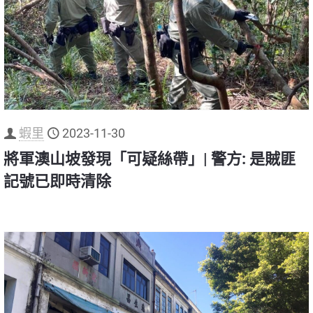
蝦里
2023-11-30
將軍澳山坡發現「可疑絲帶」| 警方: 是賊匪
記號已即時清除