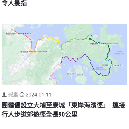
令人髮指
蝦里
2024-01-11
團體倡設立大埔至康城「東岸海濱徑」| 連接
行人步道郊遊徑全長90公里