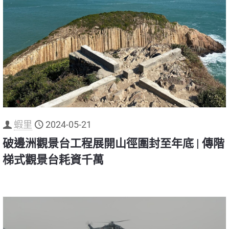
蝦里
2024-05-21
破邊洲觀景台工程展開山徑圍封至年底 | 傳階
梯式觀景台耗資千萬