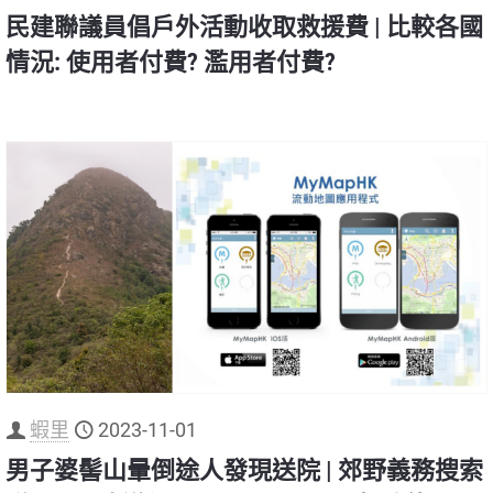
民建聯議員倡戶外活動收取救援費 | 比較各國
情況: 使用者付費? 濫用者付費?
蝦里
2023-11-01
男子婆髻山暈倒途人發現送院 | 郊野義務搜索