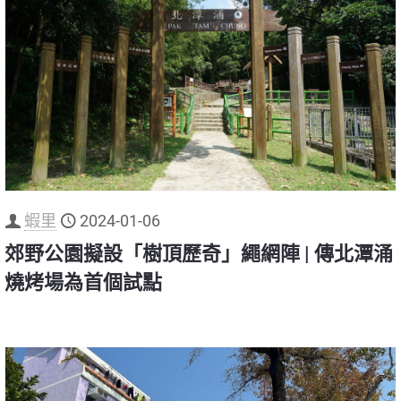
蝦里
2024-01-06
郊野公園擬設「樹頂歷奇」繩網陣 | 傳北潭涌
燒烤場為首個試點