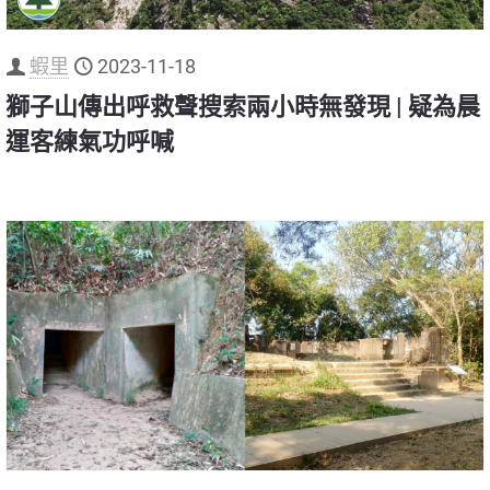
蝦里
2023-11-18
獅子山傳出呼救聲搜索兩小時無發現 | 疑為晨
運客練氣功呼喊