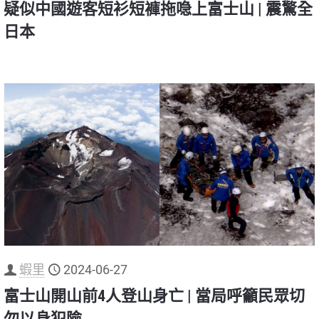
疑似中國遊客短衫短褲拖喼上富士山 | 震驚全
日本
蝦里
2024-06-27
富士山開山前4人登山身亡 | 當局呼籲民眾切
勿以身犯險