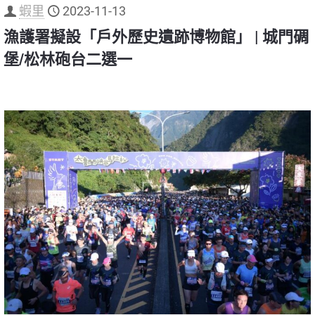
蝦里
2023-11-13
漁護署擬設「戶外歷史遺跡博物館」 | 城門碉
堡/松林砲台二選一