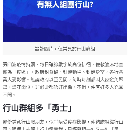
設計圖片，但常見於行山群組
第四波疫情持續，每日確診數字於高位徘徊，佐敦油麻地宣
佈為「疫區」，政府封食肆、封運動場、封健身室，各行各
業大受影響。無論政府以至民間，每時每刻都叫大家避免聚
眾、謹守崗位，非必要都唔好出街。不過，仲有好多人充耳
不聞。
行山群組多「勇士」
部份鍾意行山嘅朋友，似乎唔受疫症影響，仲夠膽組織行山
團。隨便上去網上行山露營群，已經發現一批又一批「勇