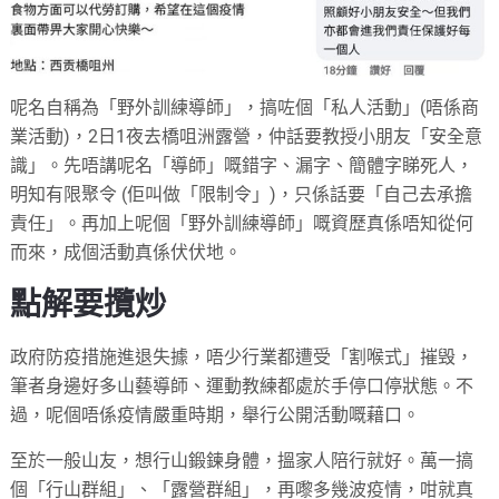
呢名自稱為「野外訓練導師」，搞咗個「私人活動」(唔係商
業活動)，2日1夜去橋咀洲露營，仲話要教授小朋友「安全意
識」。先唔講呢名「導師」嘅錯字、漏字、簡體字睇死人，
明知有限聚令 (佢叫做「限制令」)，只係話要「自己去承擔
責任」。再加上呢個「野外訓練導師」嘅資歷真係唔知從何
而來，成個活動真係伏伏地。
點解要攬炒
政府防疫措施進退失據，唔少行業都遭受「割喉式」摧毁，
筆者身邊好多山藝導師、運動教練都處於手停口停狀態。不
過，呢個唔係疫情嚴重時期，舉行公開活動嘅藉口。
至於一般山友，想行山鍛鍊身體，搵家人陪行就好。萬一搞
個「行山群組」、「露營群組」，再嚟多幾波疫情，咁就真