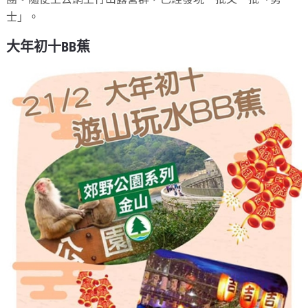
士」。
大年初十BB蕉