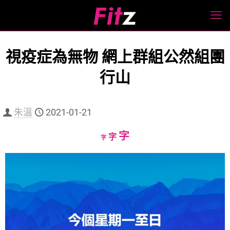
視疫症為無物 網上群組公然組團
行山
朱溫
2021-01-21
Increase
字
Reset
Decrease
字
字
font
font
font
size.
size.
size.