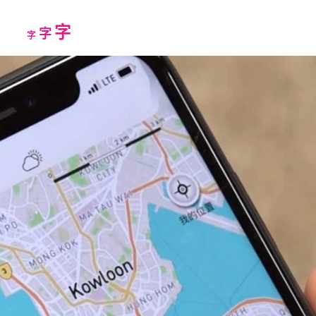
Increase
字
Reset
Decrease
字
字
font
font
font
size.
size.
size.