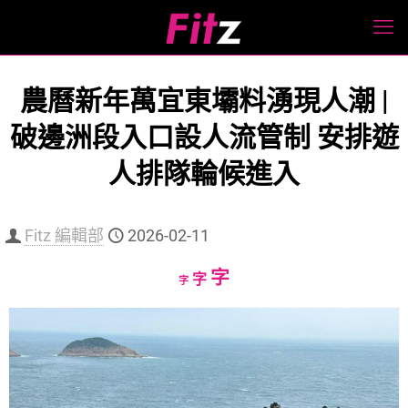
農曆新年萬宜東壩料湧現人潮 |
破邊洲段入口設人流管制 安排遊
人排隊輪候進入
Fitz 編輯部
2026-02-11
Increase
字
Reset
Decrease
字
字
font
font
font
size.
size.
size.