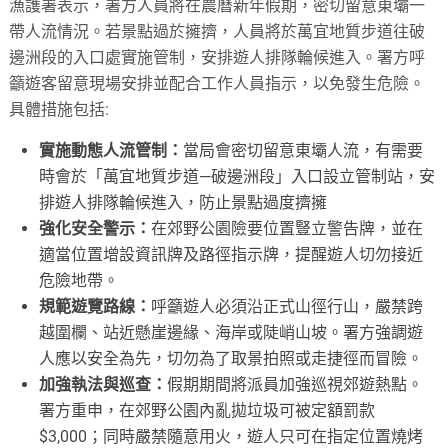
漁護署表示，署方人員將在農曆新年假期，密切留意東壩一
帶人流情況。若景點過於擁擠，人員將於萬宜地質步道往破
邊洲段的入口處實施管制，安排遊人排隊輪候進入。署方呼
籲遊客留意現場安排並配合工作人員指示，以免發生危險。
具體措施包括:
實施動態人流管制：
當局會密切留意東壩人流，有需要
時會於「萬宜地質步道—破邊洲段」入口設立管制站，安
排遊人排隊輪候進入，防止景點過度擠擁
強化安全警示：
在郊野公園險要位置豎立警告牌，並在
適當位置增設資訊牌及路徑指示牌，提醒遊人切勿接近
危險地帶。
規範遊覽路線：
呼籲遊人必須沿正式山徑行山，嚴禁跨
越圍欄、站近懸崖邊緣、海岸或陡峭山坡。署方強調遊
人應以安全為先，切勿為了取景拍照或走捷徑而冒險。
加強執法與巡查：
假期期間將派員加強巡視郊遊熱點。
署方重申，在郊野公園內亂拋垃圾可被定額罰款
$3,000；同時嚴禁隨意用火，遊人只可在指定位置燒烤