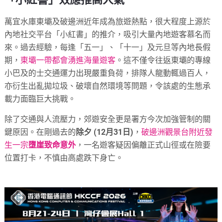
萬宜水庫東壩及破邊洲近年成為旅遊熱點，很大程度上源於
內地社交平台「小紅書」的推介，吸引大量內地遊客慕名而
來。過去經驗，每逢「五一」、「十一」及元旦等內地長假
期，
東壩一帶都會湧進海量遊客
。這不僅令往返東壩的專線
小巴及的士交通運力出現嚴重負荷，排隊人龍動輒過百人，
亦衍生出亂拋垃圾、破壞自然環境等問題，令該處的生態承
載力面臨巨大挑戰。
除了交通與人流壓力，郊遊安全更是署方今次加強管制的關
鍵原因。在剛過去的
除夕 (12月31日)
，
破邊洲觀景台附近發
生一宗
墮崖致命意外
，一名遊客疑因偏離正式山徑或在險要
位置打卡，不慎由高處跌下身亡。