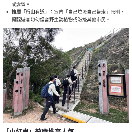
或露營。
推廣「行山有道」：
宣傳「自己垃圾自己帶走」原則，
提醒遊客切勿傷害野生動植物或滋擾其他市民。
「小紅書」效應推高人氣