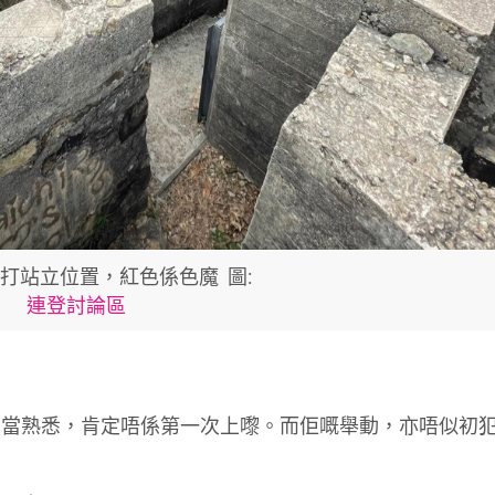
打站立位置，紅色係色魔 圖:
連登討論區
相當熟悉，肯定唔係第一次上嚟。而佢嘅舉動，亦唔似初