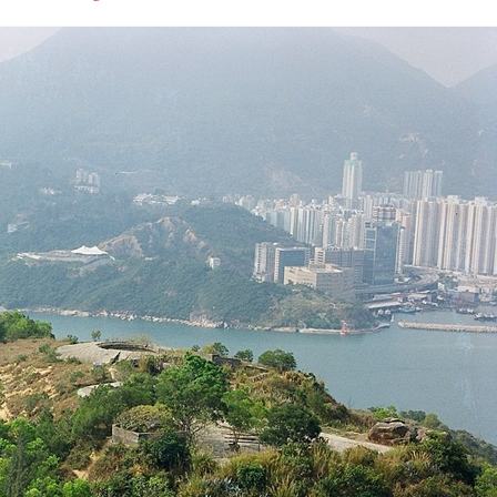
font
font
font
size.
size.
size.