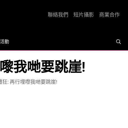
聯絡我們
短片攝影
商業合作
活動
嚟我哋要跳崖!
狂: 再行埋嚟我哋要跳崖!