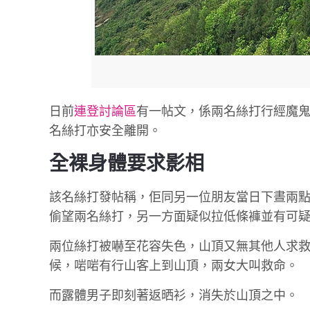
日前
連登討論區
有一帖文，係兩名絲打行經魔
名絲打亦安全離開。
全裸身體要求影相
該名絲打發帖稱，佢同另一位朋友當日下晝兩
偷望兩名絲打，另一方面疑似拉低條褲並有可
兩位絲打被嚇至花容失色，山頂又無其他人求救
候，啱啱有行山客上到山頂，兩女大叫救命。
而露體男子即刻著返晒衫，消失於山頂之中。