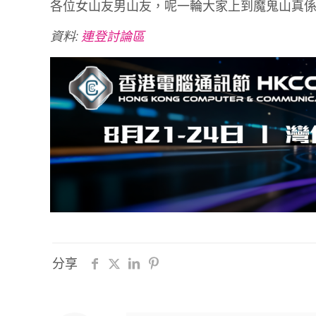
各位女山友男山友，呢一輪大家上到魔鬼山真
資料:
連登討論區
分享