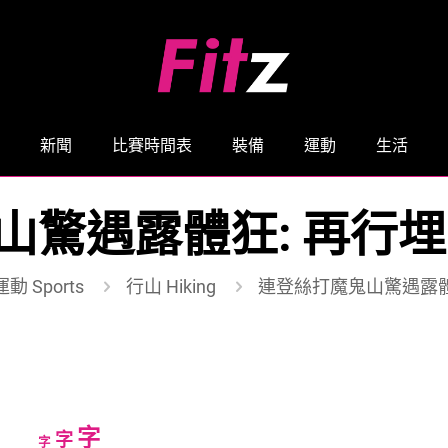
新聞
比賽時間表
裝備
運動
生活
山驚遇露體狂: 再行埋
運動 Sports
行山 Hiking
連登絲打魔鬼山驚遇露體
Increase
字
Reset
Decrease
字
字