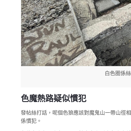
白色圈係絲
色魔熱路疑似慣犯
發帖絲打話，呢個色狼應該對魔鬼山一帶山徑
係慣犯。