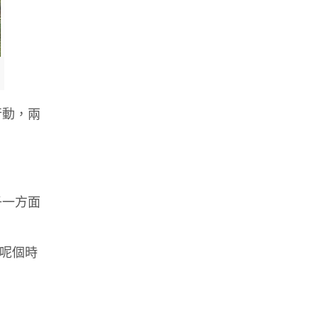
行動，兩
子一方面
。
彩呢個時