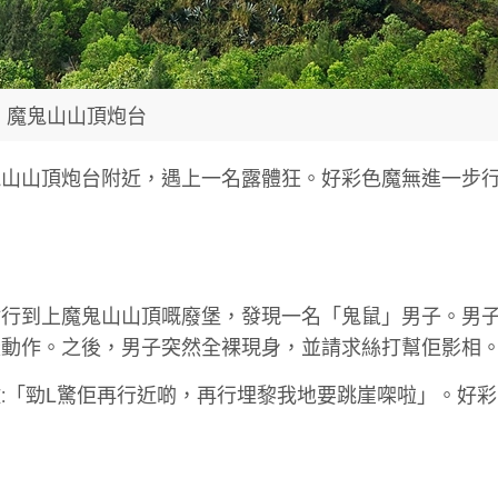
魔鬼山山頂炮台
鬼山山頂炮台附近，遇上一名露體狂。好彩色魔無進一步
點行到上魔鬼山山頂嘅廢堡，發現一名「鬼鼠」男子。男
疑動作。之後，男子突然全裸現身，並請求絲打幫佢影相
:「勁L驚佢再行近啲，再行埋黎我地要跳崖㗎啦」。好