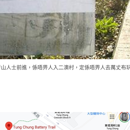
涉行山人士前進，係唔畀人入二澳村，定係唔畀人去萬丈布