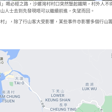
古道」嘅必經之路，沙螺灣村村口突然豎起鐵閘，村外人不
行山人士去到先發現唔可以繼續前進，失望而回。
封村」，除了行山客大受影響，某些事件亦影響多個行山