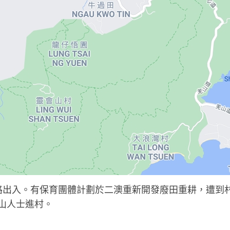
馬路出入。有保育團體計劃於二澳重新開發廢田重耕，遭到
山人士進村。