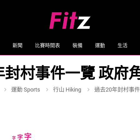
新聞
比賽時間表
裝備
運動
生活
年封村事件一覽 政府
運動 Sports
行山 Hiking
過去20年封村事件
Increase
字
Reset
Decrease
字
字