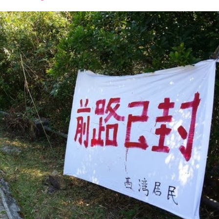
font
font
font
size.
size.
size.