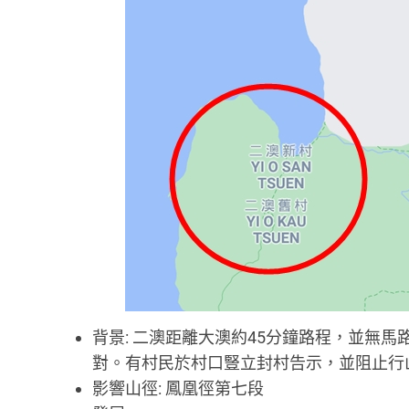
背景: 二澳距離大澳約45分鐘路程，並無
對。有村民於村口豎立封村告示，並阻止行
影響山徑: 鳳凰徑第七段