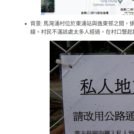
背景: 馬灣涌村位於東涌站與逸東邨之間
線。村民不滿該處太多人經過，在村口豎起