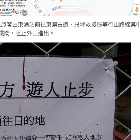
，係旅客由東涌站前往東澳古道、昂坪救援徑等行山路線其
鐵閘，阻止外山進出。