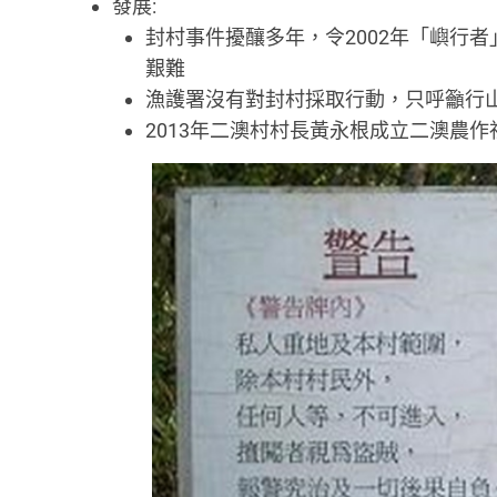
發展:
封村事件擾釀多年，令2002年「嶼行者
艱難
漁護署沒有對封村採取行動，只呼籲行
2013年二澳村村長黃永根成立二澳農