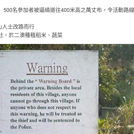
」500名參加者被逼繞道往400米高之萬丈布，令活動路
山人士改路而行
作社，於二澳種稙稻米、蔬菜