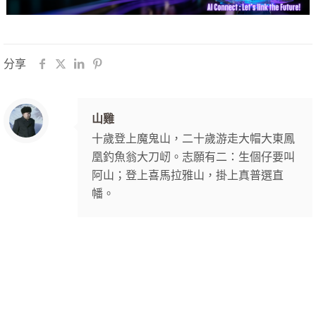
分享
山雞
十歲登上魔鬼山，二十歲游走大帽大東鳳
凰釣魚翁大刀屻。志願有二：生個仔要叫
阿山；登上喜馬拉雅山，掛上真普選直
幡。