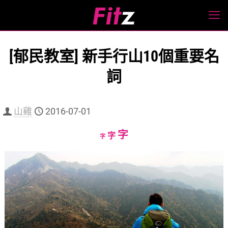
[郁民教室] 新手行山10個重要名
詞
山雞
2016-07-01
Increase
字
Reset
Decrease
字
字
font
font
font
size.
size.
size.