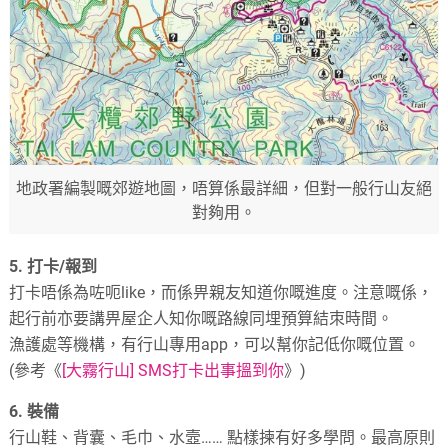
地政署編製嘅郊遊地圖，唔算係最詳細，但對一般行山友絕
對夠用。
5. 打卡/報到
打卡唔係為咗呃like，而係畀親友知道你嘅進度。注意嘅係，
起行前亦要講畀屋企人知你嘅路線同埋預算結朿時間。
漁護處等機構，有行山專用app，可以幫你記低你嘅位置。
(參考《
[大霧行山] SMS打卡出事搵到你
》)
6. 裝備
行山鞋、背囊、毛巾、水壼…… 點樣揀有好多學問。最高原則