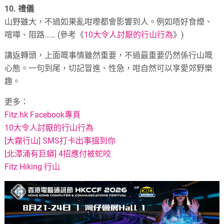
10. 禮儀
山野雖大，不過如果亂咁嚟都會影響到人。例如唔好食煙、
喧嘩、阻路…… (參考《
10大令人討厭的行山行為
》)
講返轉頭，上面嘅事情雖然重要，不過最重要仍然係行山嘅
心態。一句到尾，切記冒進、性急，咁自然可以享愛郊野樂
趣。
更多：
Fitz.hk Facebook專頁
10大令人討厭的行山行為
[大霧行山] SMS打卡出事搵到你
[北潭涌有巨蟒] 4招應付被蛇咬
Fitz Hiking 行山