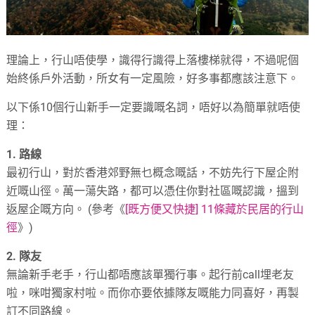
理論上，行山唔使學，識得行識得上落樓梯就得，不過呢個
始終係戶外活動，所女有一定風險，好多事都應該注意下。
以下係10個行山新手一定要識嘅名詞，唔好以為簡單就唔使
理：
1. 路線
最初行山，對於香港郊野無乜概念嘅話，不妨先行下屋企附
近嘅山徑。萬一蕩失路，都可以憑住你對社區嘅認識，搵到
返屋企嘅方向。 (參考《
[既方便又快捷] 11條藏於民居的行山
徑
》)
2. 隊友
無論新手老手，行山都唔應該單獨行事。起行前call埋老友
啦，咪咁獨家村啦。而你亦要依據隊友嘅能力同喜好，再製
訂不同路線。