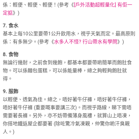
係：輕便、輕便、輕便！(參考《
[戶外活動超輕量化] 有佢一
定掂
》)
7. 食水
基本上每10公里要帶1公升飲用水，視乎天氣而定。最高原則
係：有多無少。(參考《
水多人不怪? 行山帶水有學問
》)
8. 食物
無論行幾耐，之前食到幾飽，都基本都要帶啲簡單而飽肚食
物。可以係麵包蛋糕，可以係能量棒，總之夠輕夠飽肚就
得。
9. 服飾
以輕便、透氣為佳。總之，唔好著牛仔褲，唔好著牛仔褲，
唔好著牛仔褲 (重要嘅事要講三次)。而視乎路線，睇下需唔
需要著長褲。另外，亦不妨帶備薄身風褸，就算山上唔凍，
你搭地鐵返屋企都要著 (除咗驚冷氣凍親，仲驚你啲汗臭親
人。)