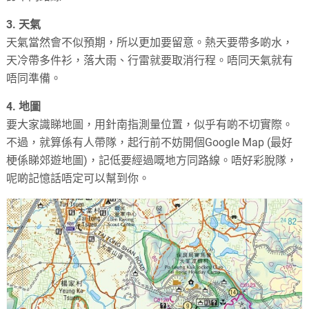
3. 天氣
天氣當然會不似預期，所以更加要留意。熱天要帶多啲水，
天冷帶多件衫，落大雨、行雷就要取消行程。唔同天氣就有
唔同準備。
4. 地圖
要大家識睇地圖，用針南指測量位置，似乎有啲不切實際。
不過，就算係有人帶隊，起行前不妨開個Google Map (最好
梗係睇郊遊地圖)，記低要經過嘅地方同路線。唔好彩脫隊，
呢啲記憶話唔定可以幫到你。