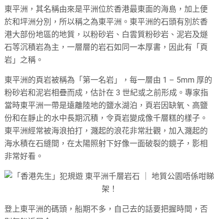
東平洲，其名稱由來是平洲位於香港最東面的海島，加上便
於和坪洲分別，所以稱之為東平洲。東平洲的石頭有別於香
港大部份地區的地質，以粉砂岩、白雲質粉砂岩、泥岩及燧
石等沉積岩為主，一層層的岩石如同一本厚書，因此有「頁
岩」之稱。
東平洲的頁岩被稱為「第一名岩」，每一層由 1 – 5mm 厚的
粉砂岩和泥岩相疊而成，估計在 3 世紀或之前形成。專家指
當時東平洲一帶是遠離陸地的鹽水湖泊，頁岩因缺氧、高鹽
份和在靜止的水中長期沉積，令頁岩變成像千層糕的樣子。
東平洲經常被海浪拍打，濺起的浪花非常壯觀，加入濺起的
海水積在石縫間，在太陽照射下好像一面破裂的鏡子，影相
非常好看。
登上東平洲的碼頭，船期不多，自己去的話要把握時間，否