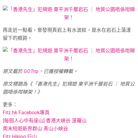
再走近一點看，會發現頁岩上有水波紋，是水在岩石上蕩漾
留下的痕跡。
原文載於
GOTrip
，已獲授權轉載。
原文標題為《「香港先生」犯規遊 東平洲千層岩石 ｜ 地質公
園唔係咁睇架！》
更多：
Fitz.hk Facebook專頁
[每個人心中有座山] 香港大峽谷 菠蘿山
周末短遊新界群山 青山小峽谷
Fitz Hiking 行山