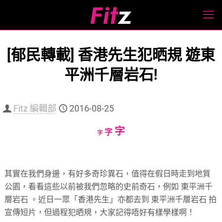
[郁民轉載] 香港先生犯晒規 遊東
平洲千層岩石!
Fitz 編輯部
2016-08-25
Increase
字
Reset
Decrease
字
字
font
font
font
size.
size.
size.
其實在我們身邊，有好多奇珍異石，值得在假日時走到地質
公園，看看這些以前被我們忽略的史前奇石，例如 東平洲千
層岩石 。近日一眾「香港先生」亦都去到 東平洲千層岩石 拍
宣傳短片，但過程犯晒規，大家記得唔好有樣學樣啊！