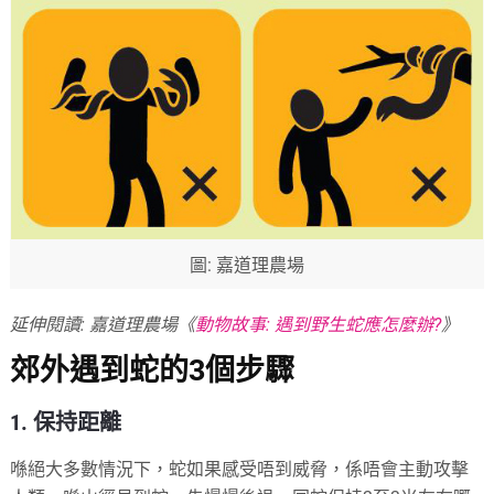
圖: 嘉道理農場
延伸閱讀: 嘉道理農場《
動物故事: 遇到野生蛇應怎麼辦?
》
郊外遇到蛇的3個步驟
1. 保持距離
喺絕大多數情況下，蛇如果感受唔到威脅，係唔會主動攻擊