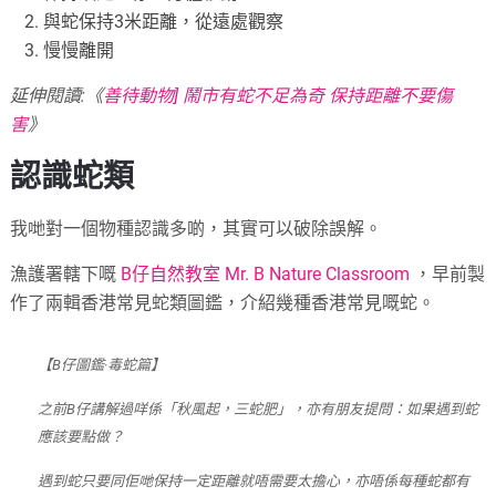
與蛇保持3米距離，從遠處觀察
慢慢離開
延伸閱讀:《
善待動物] 鬧市有蛇不足為奇 保持距離不要傷
害
》
認識蛇類
我哋對一個物種認識多啲，其實可以破除誤解。
漁護署轄下嘅
B仔自然教室 Mr. B Nature Classroom
，早前製
作了兩輯香港常見蛇類圖鑑，介紹幾種香港常見嘅蛇。
【B仔圖鑑·毒蛇篇】
之前B仔講解過咩係「秋風起，三蛇肥」，亦有朋友提問：如果遇到蛇
應該要點做？
遇到蛇只要同佢哋保持一定距離就唔需要太擔心，亦唔係每種蛇都有