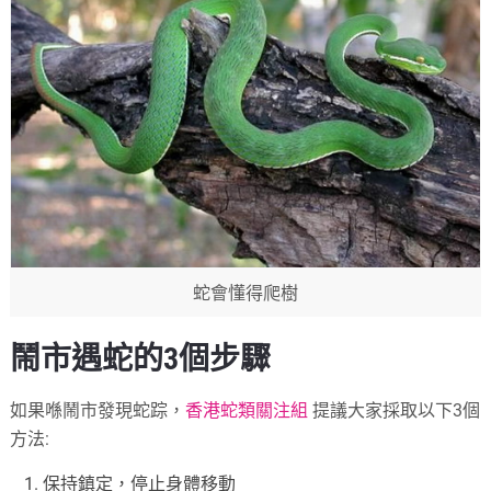
蛇會懂得爬樹
鬧市遇蛇的3個步驟
如果喺鬧市發現蛇踪，
香港蛇類關注組
提議大家採取以下3個
方法:
保持鎮定，停止身體移動