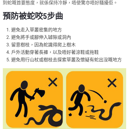
到蛇嘅首要態度，就係保持冷靜，唔使驚亦唔好騷擾佢。
預防被蛇咬5步曲
避免走入草叢密集的地方
避免將手或腳伸入罅隙或洞內
留意樹枝，因為蛇識得爬上樹木
戶外活動穿著長褲，以及唔好著涼鞋或拖鞋
避免用行山杖或樹枝去探索草叢及懷疑有蛇出沒嘅地方