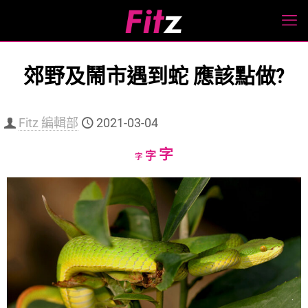
郊野及鬧市遇到蛇 應該點做?
Fitz 編輯部
2021-03-04
Increase
字
Reset
Decrease
字
字
font
font
font
size.
size.
size.