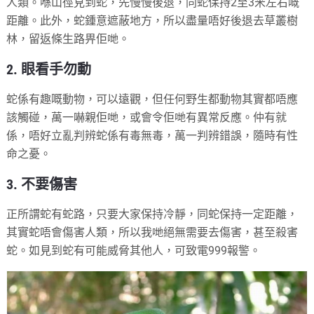
人類。喺山徑見到蛇，先慢慢後退，同蛇保持2至3米左右嘅
距離。此外，蛇鍾意遮蔽地方，所以盡量唔好後退去草叢樹
林，留返條生路畀佢哋。
2. 眼看手勿動
蛇係有趣嘅動物，可以遠觀，但任何野生都動物其實都唔應
該觸碰，萬一嚇親佢哋，或會令佢哋有異常反應。仲有就
係，唔好立亂判辨蛇係有毒無毒，萬一判辨錯誤，隨時有性
命之憂。
3. 不要傷害
正所謂蛇有蛇路，只要大家保持冷靜，同蛇保持一定距離，
其實蛇唔會傷害人類，所以我哋絕無需要去傷害，甚至殺害
蛇。如見到蛇有可能威脅其他人，可致電999報警。