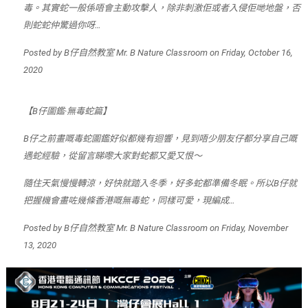
毒。其實蛇一般係唔會主動攻擊人，除非刺激佢或者入侵佢哋地盤，否
則蛇蛇仲驚過你呀…
Posted by
B仔自然教室 Mr. B Nature Classroom
on
Friday, October 16,
2020
【B仔圖鑑·無毒蛇篇】
B仔之前畫嘅毒蛇圖鑑好似都幾有迴響，見到唔少朋友仔都分享自己嘅
遇蛇經驗，從留言睇嚟大家對蛇都又愛又恨～
隨住天氣慢慢轉涼，好快就踏入冬季，好多蛇都準備冬眠。所以B仔就
把握機會畫咗幾條香港嘅無毒蛇，同樣可愛，現編成…
Posted by
B仔自然教室 Mr. B Nature Classroom
on
Friday, November
13, 2020