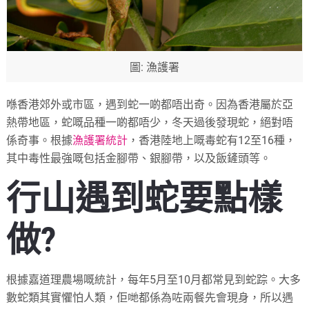
圖: 漁護署
喺香港郊外或市區，遇到蛇一啲都唔出奇。因為香港屬於亞
熱帶地區，蛇嘅品種一啲都唔少，冬天過後發現蛇，絕對唔
係奇事。根據
漁護署統計
，香港陸地上嘅毒蛇有12至16種，
其中毒性最強嘅包括金腳帶、銀腳帶，以及飯鏟頭等。
行山遇到蛇要點樣
做?
根據嘉道理農場嘅統計，每年5月至10月都常見到蛇踪。大多
數蛇類其實懼怕人類，佢哋都係為咗兩餐先會現身，所以遇