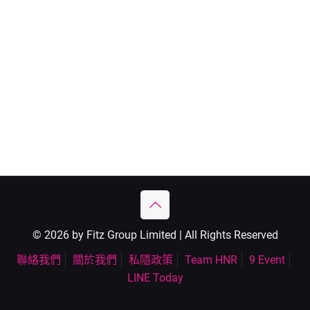
© 2026 by Fitz Group Limited | All Rights Reserved
聯絡我們
關於我們
私隱政策
Team HNR
9 Event
LINE Today