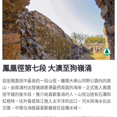
鳳凰徑第七段 大澳至狗嶺涌
這是鳳凰徑中最長的一段山徑，離開大嶼山郊野公園內的高
山，由南涌村出發繞過香港最西南面的海岸，正式進入鳳凰
徑平緩的後半段，推介給喜歡看海的人。山徑沿途有石灘和
紅樹林，往外看是珠江進入太平洋的出口，河水與海水在此
交匯，中華白海豚最喜歡棲居在這種水域。