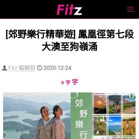
[郊野樂行精華遊] 鳳凰徑第七段
大澳至狗嶺涌
Fitz 編輯部
2020-12-24
Increase
字
Reset
Decrease
字
字
font
font
font
size.
size.
size.