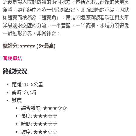
之後是讓人愈聽愈餓的兩個地方，包括香港最西端的營地煎
魚灣，還有離岸不遠一個南端凸出、北面凹陷的小島，因狀
如雞翼而被稱為「雞翼角」。再走不遠即到觀看珠江與太平
洋鹹淡水交匯的分流，一半碧藍，一半黃濁，水域分明得像
一道無形分界，非常神奇。
總評分: ♥♥♥♥♥
(5
♥
最高)
官網連結
路線
狀
況
距離: 10.5公里
需時: 3小時
難度
綜合難度: ★★★☆☆
長度: ★★★☆☆
時間: ★★★☆☆
坡度: ★★★☆☆