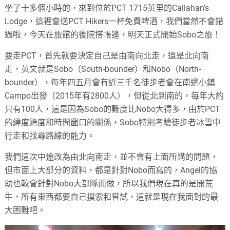
坐了十多個小時的，來到位於PCT 1715英里的Callahan’s
Lodge，這裡會送PCT Hikers一杯免費啤酒，我們當然不會錯
過啦，今天在旅館的後院搭帳篷，明天正式開始Sobo之旅！
要走PCT，首先就要決定自己是由南向北走，還是北向南
走，英文就是Sobo（South-bounder）和Nobo（North-
bounder），每年四五月會有近三千名徒步者會在南邊小鎮
Campo出發（2015年有2800人），但從北到南的，每年大約
只有100人，這是因為Sobo的難度比Nobo大得多，由於PCT
的緯度跨度和時間窗口的關係，Sobo特別考驗徒步者冰雪中
行走和找尋路線的能力。
我們這次中途改為由北向南走，並不會有上面所講的問題，
但市面上大部分的資料，都是針對Nobo而寫的，Angel的協
助也較會針對Nobo大部隊而做，所以我們現在真的是開荒
牛，所有東西都要自己摸索和嘗試，這就是現在我面對的最
大困難吧。