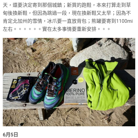
天，還要決定寄到那個城鎮；新買的跑鞋，本來打算走到草
甸後換新鞋，但因為跳過一段，現在換新鞋又太早；因為不
肯定北加州的雪情，冰爪要一直放背包；熊罐要寄到1100mi
左右。。。。。。實在太多事情要重新安排。。。
6月5日