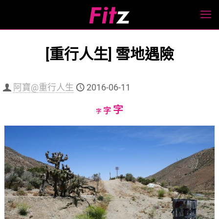
[重行人生] 雪地遇險
阿寶@重行人生
2016-06-11
Increase
字
Reset
Decrease
字
字
font
font
font
size.
size.
size.