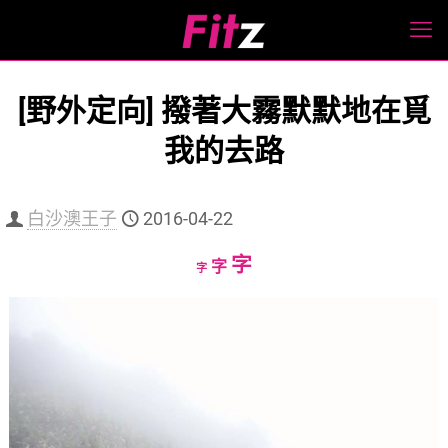
[野外定向] 撥著大霧默默地在覓
我的去路
白沙澳王子
2016-04-22
Increase
字
Reset
Decrease
字
字
font
font
font
size.
size.
size.