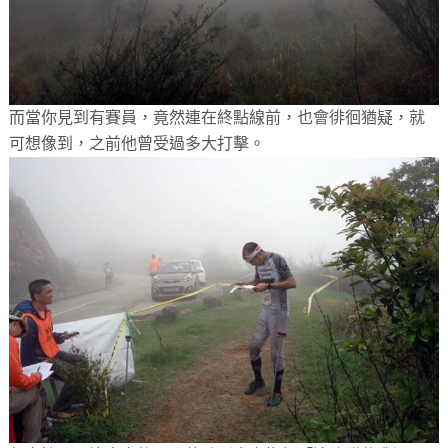
而當你見到有賽員，竟然連在終點線前，也會徘徊猶疑，就
可想像到，之前他曾受過多大打擊。