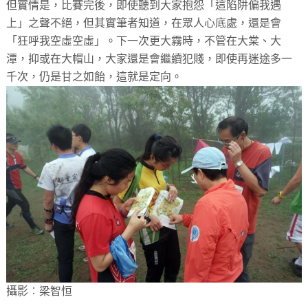
但實情是，比賽完後，即使聽到大家抱怨「這陷阱偏我遇
上」之聲不絕，但其實筆者知道，在眾人心底處，還是會
「狂呼我空虛空虛」。下一次更大霧時，不管在大棠、大
潭，抑或在大帽山，大家還是會繼續犯賤，即使再迷途多一
千次，仍是甘之如飴，這就是定向。
攝影︰梁智恒