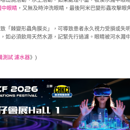
濺中眼睛
，又無及時沖洗眼睛，最後阿米巴變形蟲攻擊眼
引致「棘變形蟲角膜炎」，可導致患者永久視力受損或失
動，如必須飲用天然水源，記緊先行過濾。眼睛被河水濺
裝備測試 濾水器
》)