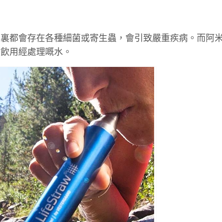
內裏都會存在各種細菌或寄生蟲，會引致嚴重疾病。而阿
要飲用經處理嘅水。