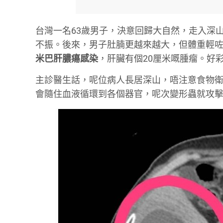
台灣一名63歲男子，決意回歸大自然，走入深
不振。後來，男子肚腩更越來越大，但體重輕咗
米巴肝膿瘍感染
，肝臟有個20厘米嘅腫瘤。好
主診醫生話，呢位病人長居深山，唔注意食物
會隨住血液循環到各個器官，呢次變形蟲就攻