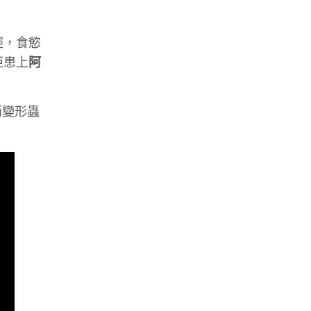
輕，食慾
佢患上
阿
而變形蟲