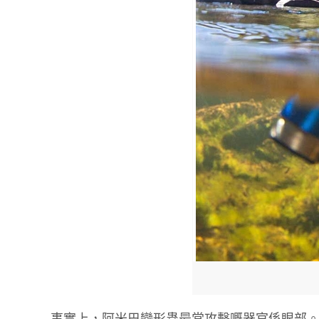
事實上，阿米巴變形蟲最常攻擊嘅器官係眼部