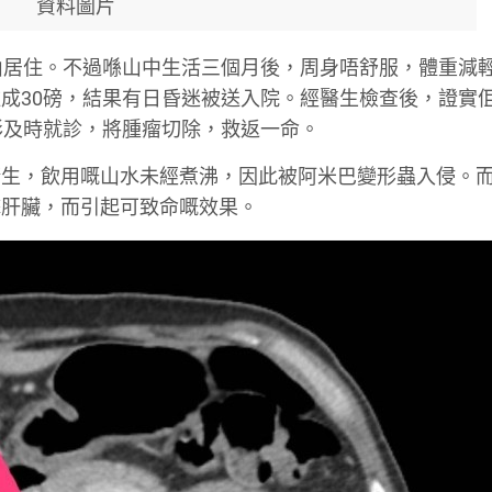
資料圖片
山居住。不過喺山中生活三個月後，周身唔舒服，體重減
成30磅，結果有日昏迷被送入院。經醫生檢查後，證實
彩及時就診，將腫瘤切除，救返一命。
衛生，飲用嘅山水未經煮沸，因此被阿米巴變形蟲入侵。
擊肝臟，而引起可致命嘅效果。