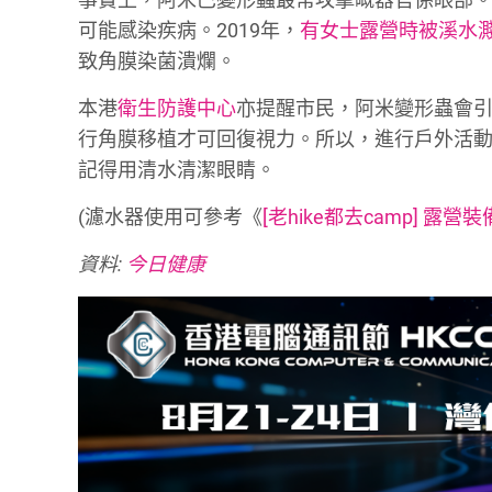
可能感染疾病。2019年，
有女士露營時被溪水
致角膜染菌潰爛。
本港
衛生防護中心
亦提醒市民，阿米變形蟲會
行角膜移植才可回復視力。所以，進行戶外活
記得用清水清潔眼睛。
(濾水器使用可參考《
[老hike都去camp] 露營
資料:
今日健康