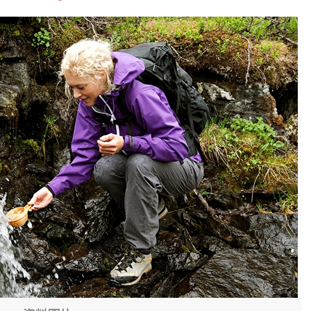
font
font
font
size.
size.
size.