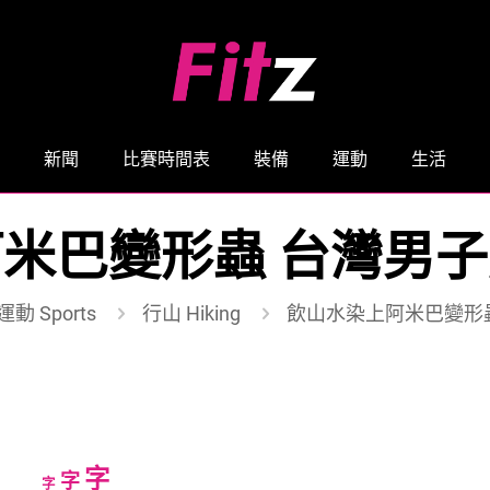
新聞
比賽時間表
裝備
運動
生活
米巴變形蟲 台灣男
運動 Sports
行山 Hiking
飲山水染上阿米巴變形
Increase
字
Reset
Decrease
字
字