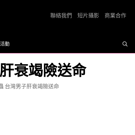
聯絡我們
短片攝影
商業合作
活動
子肝衰竭險送命
蟲 台灣男子肝衰竭險送命