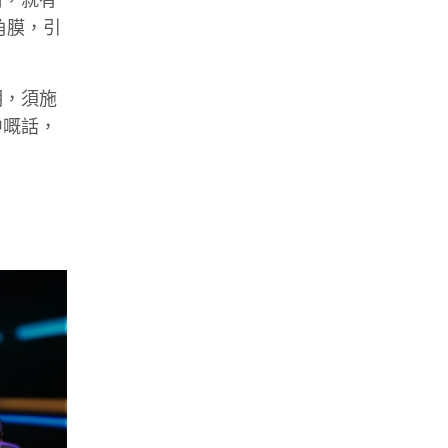
角膜，引
明，須施
中嘅話，