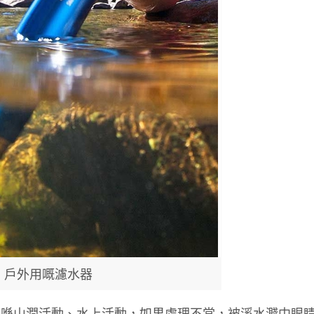
戶外用嘅濾水器
。喺山澗活動、水上活動，如果處理不當，被溪水濺中眼