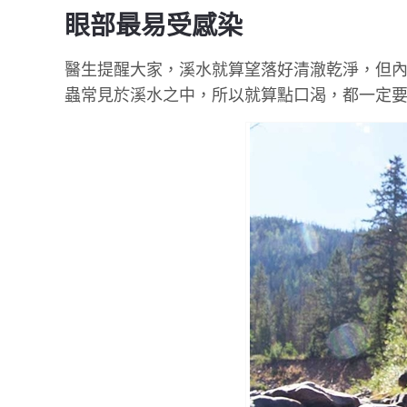
眼部最易受感染
醫生提醒大家，溪水就算望落好清澈乾淨，但
蟲常見於溪水之中，所以就算點口渴，都一定