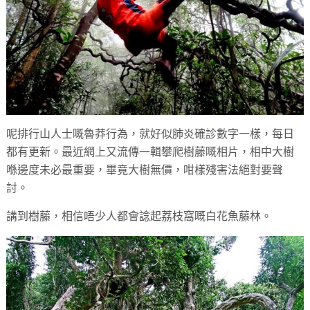
呢排行山人士嘅魯莽行為，就好似肺炎確診數字一樣，每日
都有更新。最近網上又流傳一輯攀爬樹藤嘅相片，相中大樹
喺邊度未必最重要，畢竟大樹無價，咁樣殘害法絕對要聲
討。
講到樹藤，相信唔少人都會諗起荔枝窩嘅白花魚藤林。