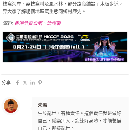
枝窩海岸、荔枝窩村及風水林，部分路段鋪設了木板步道，
畀大家了解呢個地區嘅生態同鄉村歷史。
資料:
香港地質公園
、
漁護署
分享
朱溫
生於亂世，有種責任。這個責任就是做好
自己，感染別人。鍛練好身體，才能裝備
自己，迎接亂世。