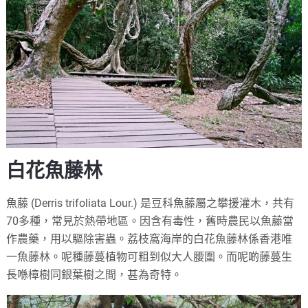
白花魚藤林
魚藤 (Derris trifoliata Lour.) 是豆科魚藤屬之攀援灌木，共有
70多種，常見於熱帶地區。因含有毒性，舊時農民以魚藤當
作農藥，用以驅除害蟲。荔枝窩海岸的白花魚藤林係香港唯
一魚藤林。呢種藤蔓植物可粗到似大人腰圍。而呢啲藤蔓生
長喺樟樹同銀葉樹之間，甚為奇特。