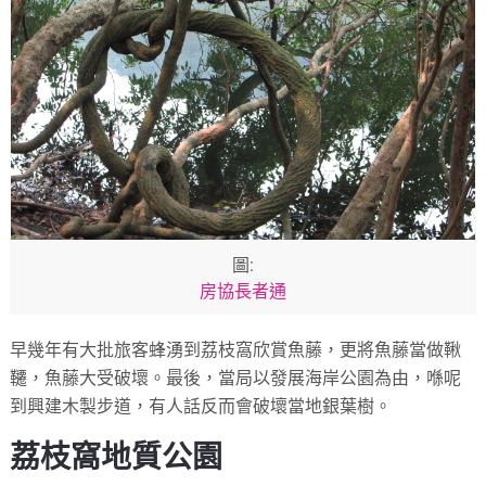
圖:
房協長者通
早幾年有大批旅客蜂湧到荔枝窩欣賞魚藤，更將魚藤當做鞦
韆，魚藤大受破壞。最後，當局以發展海岸公園為由，喺呢
到興建木製步道，有人話反而會破壞當地銀葉樹。
荔枝窩地質公園