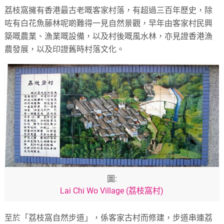
荔枝窩擁有香港最古老嘅客家村落，有超過三百年歷史，除
咗有白花魚藤林呢啲難得一見自然景觀，早年由客家村民興
築嘅農業、漁業嘅設備，以及村後嘅風水林，亦見證香港漁
農發展，以及印證舊時村落文化。
圖:
Lai Chi Wo Village (荔枝窩村)
至於「荔枝窩自然步道」，係客家古村而修建，步道串連荔