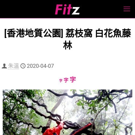
[香港地質公園] 荔枝窩 白花魚藤
林
朱溫
2020-04-07
Increase
字
Reset
Decrease
字
字
font
font
font
size.
size.
size.