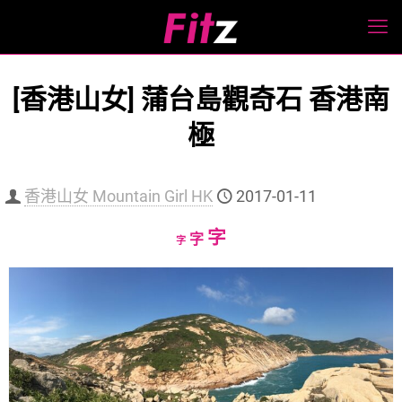
[香港山女] 蒲台島觀奇石 香港南
極
香港山女 Mountain Girl HK
2017-01-11
Increase
字
Reset
Decrease
字
字
font
font
font
size.
size.
size.