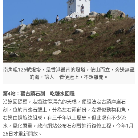
南角咀126號燈塔，是香港最南的燈塔，依山而立，旁邊無盡
的海，讓人一看便迷上，不想離開。
第4站：觀古蹟石刻 吃糖水回程
沿途回碼頭，走過建得漂亮的天橋，便經法定古蹟摩崖石
刻，位於南氹石壁上，分為左右兩部份，左邊似動物和魚，
右邊由螺旋紋組成，有三千年以上歷史。但此處有不少流
水，風化嚴重，政府網站公布石刻暫進行復修工程，今年1月
26日才重新開放。