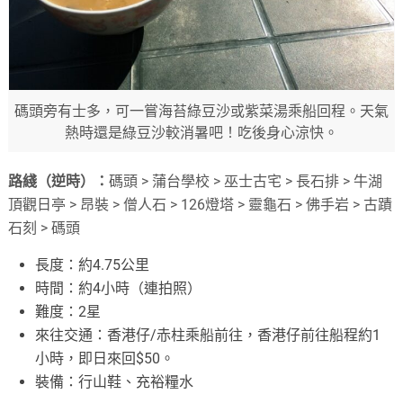
碼頭旁有士多，可一嘗海苔綠豆沙或紫菜湯乘船回程。天氣
熱時還是綠豆沙較消暑吧！吃後身心涼快。
路綫（逆時）：
碼頭 > 蒲台學校 > 巫士古宅 > 長石排 > 牛湖
頂觀日亭 > 昂裝 > 僧人石 > 126燈塔 > 靈龜石 > 佛手岩 > 古蹟
石刻 > 碼頭
長度：約4.75公里
時間：約4小時（連拍照）
難度：2星
來往交通：香港仔/赤柱乘船前往，香港仔前往船程約1
小時，即日來回$50。
裝備：行山鞋、充裕糧水