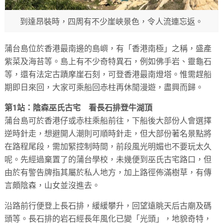
到達昂裝時，四周有不少崖峽景色，令人流連忘返。
蒲台島位於香港最南邊的島嶼，有「香港南極」之稱，盛產
紫菜及海苔等。島上有不少奇特異石，例如佛手岩、靈龜石
等，還有法定古蹟摩崖石刻，可登香港最南燈塔。惟需趕船
期即日來回，大家可乘船回赤柱再休閒漫遊，盡興而歸。
第1站：陰森巫氏古宅 看長石排登牛湖頂
蒲台島可於香港仔或赤柱乘船前往，下船後大部份人會選擇
逆時針走，想避開人潮則可順時針走，但大部份著名景點將
在路程尾段，需加緊控制時間，前段風光明媚也不要玩太久
呢。先經過棄置了的蒲台學校，未幾便到巫氏古宅路口，但
由於有警告牌指其屬於私人地方，加上路徑佈滿樹草，有傳
言頗陰森，山女並沒進去。
沿路前行便登上長石排，緩緩攀升，回望遠眺天后古廟及碼
頭等。長石排的岩石經長年風化已變「光頭」，地貌奇特，