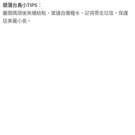
遊蒲台島小TIPS：
離開碼頭後無補給點，建議自備糧水，記得帶走垃圾，保護
這美麗小島。