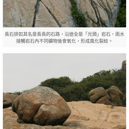
長石排如其名是長長的石路，沿途全是「光頭」岩石，雨水
接觸岩石內不同礦物後會氧化，形成風化裂紋。