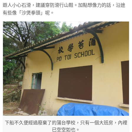
遊人小心石滑，建議穿防滑行山鞋。加點想像力的話，沿途
有些像「沙煲拳頭」呢。
下船不久便經過廢棄了的蒲台學校，只有一個大班房，內裡
已空空如也。