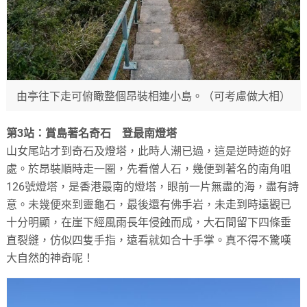
由亭往下走可俯瞰整個昂裝相連小島。（可考慮做大相）
第3站：賞島著名奇石 登最南燈塔
山女尾站才到奇石及燈塔，此時人潮已過，這是逆時遊的好
處。於昂裝順時走一圈，先看僧人石，幾便到著名的南角咀
126號燈塔，是香港最南的燈塔，眼前一片無盡的海，盡有詩
意。未幾便來到靈龜石，最後還有佛手岩，未走到時遠觀已
十分明顯，在崖下經風雨長年侵蝕而成，大石間留下四條垂
直裂縫，仿似四隻手指，遠看就如合十手掌。真不得不驚嘆
大自然的神奇呢！