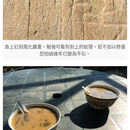
島上石刻風化嚴重，勉強可看到刻上的紋理，若不加以修復
恐怕過幾年已變為平石。