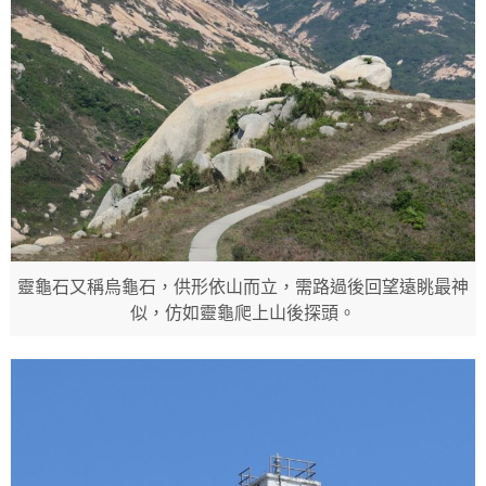
靈龜石又稱烏龜石，供形依山而立，需路過後回望遠眺最神
似，仿如靈龜爬上山後探頭。