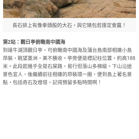
長石排上有像拳頭般的大石，與它猜包剪揼定會贏！
第2站：觀日亭俯瞰南中國海
到達牛湖頂觀日亭，可俯瞰南中國海及蒲台島南部相連小島
昂裝，眺望墨洲，美不勝收。亭旁便是標記柱位置，約高188
米。此段起幾乎全是石屎路，易行但落山多梯級。下山沿途
景色宜人，後繼續前往相連的昂裝環一圈，便到島上著名景
點，包括奇石及燈塔，記得預留多點時間啊！