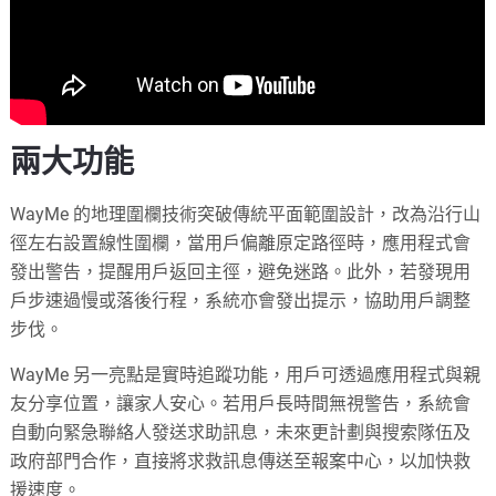
兩大功能
WayMe 的地理圍欄技術突破傳統平面範圍設計，改為沿行山
徑左右設置線性圍欄，當用戶偏離原定路徑時，應用程式會
發出警告，提醒用戶返回主徑，避免迷路。此外，若發現用
戶步速過慢或落後行程，系統亦會發出提示，協助用戶調整
步伐。
WayMe 另一亮點是實時追蹤功能，用戶可透過應用程式與親
友分享位置，讓家人安心。若用戶長時間無視警告，系統會
自動向緊急聯絡人發送求助訊息，未來更計劃與搜索隊伍及
政府部門合作，直接將求救訊息傳送至報案中心，以加快救
援速度。