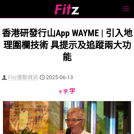
香港研發行山App WAYME | 引入地
理圍欄技術 具提示及追蹤兩大功
能
Fitz運動資訊
2025-06-13
Increase
字
Reset
Decrease
字
字
font
font
font
size.
size.
size.