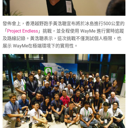
發佈會上，香港越野跑手黃浩聰宣布將於冰島進行500公里的
「
Project Endless
」挑戰，並全程使用 WayMe 進行實時追蹤
及路線記錄。黃浩聰表示，這次挑戰不僅測試個人極限，也
展示 WayMe在極端環境下的實用性。