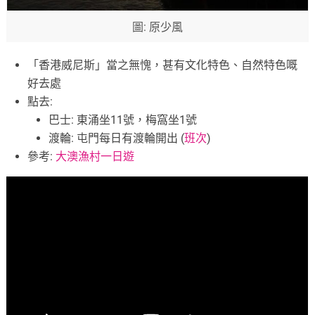
圖: 原少風
「香港威尼斯」當之無愧，甚有文化特色、自然特色嘅
好去處
點去:
巴士: 東涌坐11號，梅窩坐1號
渡輪: 屯門每日有渡輪開出 (
班次
)
參考:
大澳漁村一日遊