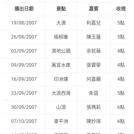
播出日期
景點
嘉賓
收視
19/08/2007
大澳
利嘉兒
5點
26/08/2007
梧桐寨
陳玉蓮
5點
02/09/2007
濕地公園
余若薇
4點
09/09/2007
萬宜水庫
張寶華
4點
16/09/2007
印洲塘
何嘉麗
4點
23/09/2007
大浪西灣
朱茵
5點
30/09/2007
山頂
張瑪莉
6點
07/10/2007
東平洲
陳妙瑛
6點