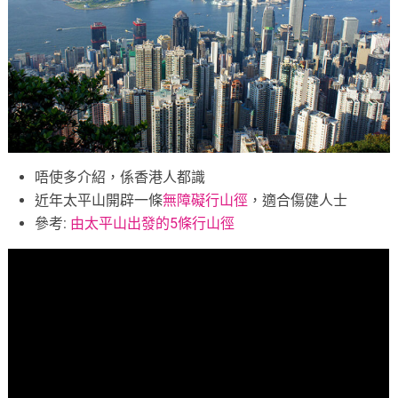
唔使多介紹，係香港人都識
近年太平山開辟一條
無障礙行山徑
，適合傷健人士
參考:
由太平山出發的5條行山徑