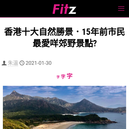
香港十大自然勝景．15年前市民
最愛咩郊野景點?
朱溫
2021-01-30
Increase
字
Reset
Decrease
字
字
font
font
font
size.
size.
size.