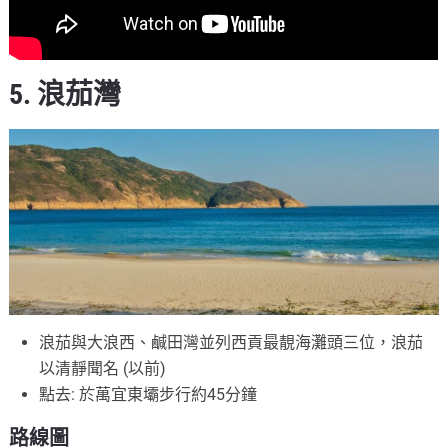
5. 浪茄灣
浪茄與大浪西、鹹田灣並列西貢最靚海灘頭三位，浪茄
以清靜聞名 (以前)
點去: 於萬宜東壩步行約45分鐘
路線圖