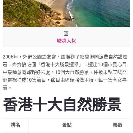
圖:
囉嗦大叔
2006年，郊野公園之友會、國際獅子總會聯同漁農自然護理
署，齊齊搞咗個「香港十大勝景選舉」，選出10個市民心目
中最鍾意嘅郊野好去處。10個大自然勝景，仲被未執笠嘅亞
洲電視拍成10集節目，節目由區瑞強做主持，每一集有女嘉
賓。
香港十大自然勝景
排名
景點
票數