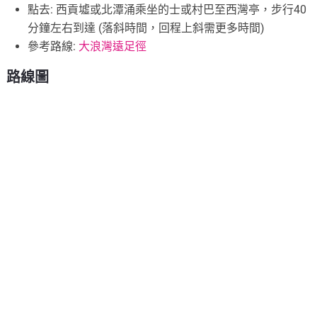
點去: 西貢墟或北潭涌乘坐的士或村巴至西灣亭，步行40
分鐘左右到達 (落斜時間，回程上斜需更多時間)
參考路線:
大浪灣遠足徑
路線圖