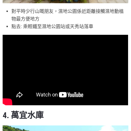
對平時少行山嘅朋友，濕地公園係近距離接觸濕地動植
物最方便地方
點去: 乘輕鐵至濕地公園站或天秀站落車
4. 萬宜水庫