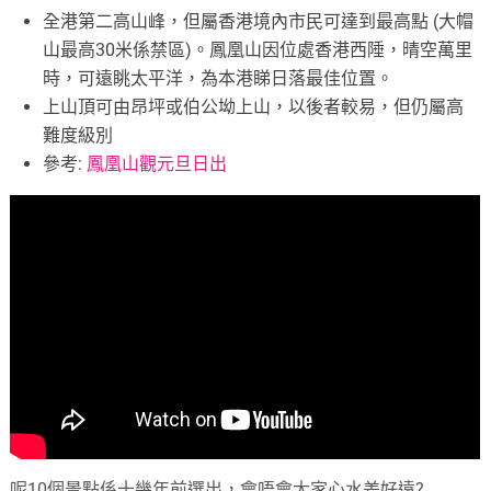
全港第二高山峰，但屬香港境內市民可達到最高點 (大帽
山最高30米係禁區)。鳳凰山因位處香港西陲，晴空萬里
時，可遠眺太平洋，為本港睇日落最佳位置。
上山頂可由昂坪或伯公坳上山，以後者較易，但仍屬高
難度級別
參考:
鳳凰山觀元旦日出
呢10個景點係十幾年前選出，會唔會大家心水差好遠?