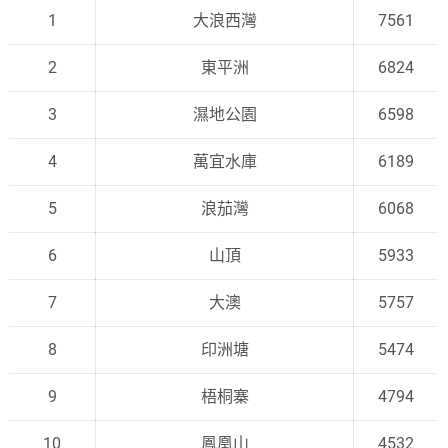
1
大浪西灣
7561
2
東平洲
6824
3
濕地公園
6598
4
萬宜水庫
6189
5
浪茄灣
6068
6
山頂
5933
7
大澳
5757
8
印洲塘
5474
9
梧桐寨
4794
10
鳳凰山
4532