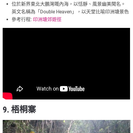
位於新界東北大鵬灣嘅內海，以恬靜、風景幽美聞名。
英文名稱為「Double Heaven」，以天堂比喻印洲塘景色
參考行程:
印洲塘郊遊徑
9. 梧桐寨