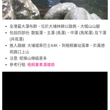
全港最大瀑布群，位於大埔林錦公路側，大帽山山腳
包括四部份: 散髮瀑、主瀑 (長瀑)、中瀑 (馬尾瀑) 及下瀑
(井底瀑)
進入路線: 大埔墟乘巴士64K，到梧桐寨站落車，於萬德
苑路口上山
注意: 呢條山梯級甚多
參考行程:
梧桐寨羣瀑連遊