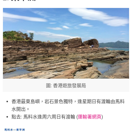
圖: 香港遊旅發展局
香港最東島嶼，岩石景色獨特，逢星期日有渡輪由馬料
水開出。
點去: 馬料水逢周六周日有渡輪 (
運輸署網頁
)