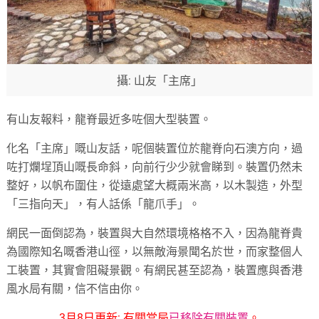
攝: 山友「主席」
有山友報料，龍脊最近多咗個大型裝置。
化名「主席」嘅山友話，呢個裝置位於龍脊向石澳方向，過
咗打爛埕頂山嘅長命斜，向前行少少就會睇到。裝置仍然未
整好，以帆布圍住，從遠處望大概兩米高，以木製造，外型
「三指向天」，有人話係「龍爪手」。
網民一面倒認為，裝置與大自然環境格格不入，因為龍脊貴
為國際知名嘅香港山徑，以無敵海景聞名於世，而家整個人
工裝置，其實會阻礙景觀。有網民甚至認為，裝置應與香港
風水局有關，信不信由你。
3月8日更新: 有關當局
已移除有關裝置
。