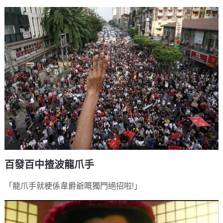
百發百中揸波龍爪手
「龍爪手就梗係韋爵爺嘅獨門絕招啦!」