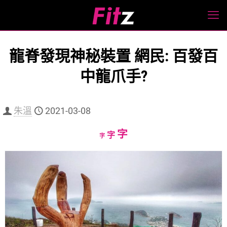
龍脊發現神秘裝置 網民: 百發百
中龍爪手?
朱溫
2021-03-08
Increase
字
Reset
Decrease
字
字
font
font
font
size.
size.
size.