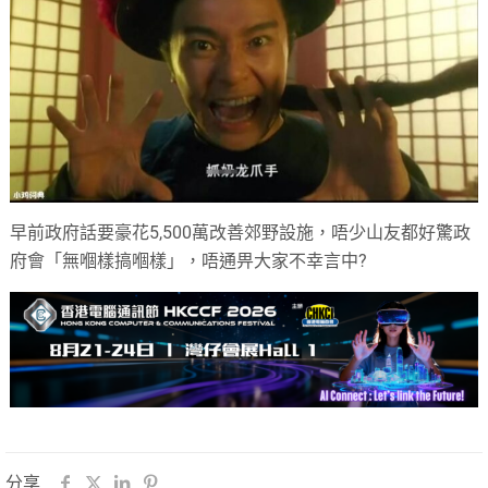
早前政府話要豪花5,500萬改善郊野設施，唔少山友都好驚政
府會「無嗰樣搞嗰樣」，唔通畀大家不幸言中?
分享