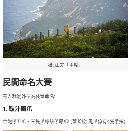
攝: 山友「主席」
民間命名大賽
有人就從外型為裝置命名:
1. 豉汁鳳爪
金龍係五爪，三隻爪應該係鳳爪! (筆者按: 鳳爪係有4隻手指)