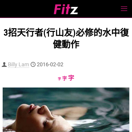
3招天行者(行山友)必修的水中復
健動作
Billy Lam
2016-02-02
Increase
字
Reset
Decrease
字
字
font
font
font
size.
size.
size.