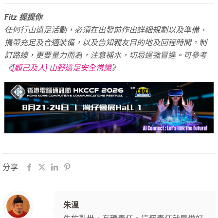
Fitz 提提你
任何行山遠足活動，必須在出發前作出詳細規劃以及準備，
擕帶充足及合適裝備，以及告知親友目的地及回程時間。
制
訂路線，更要量力而為，注意補水，切忌逞強冒進。可參考
《
[顧己及人] 山野遠足安全常識
》
分享
朱溫