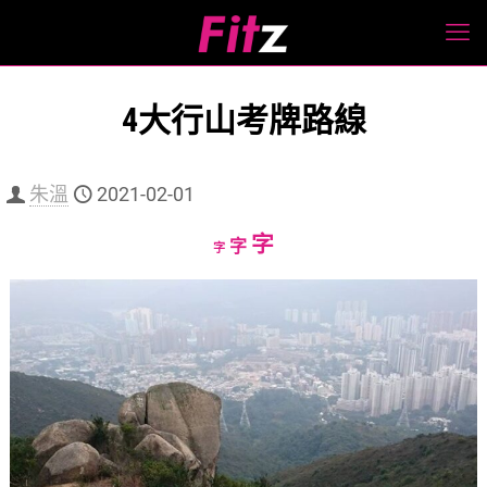
4大行山考牌路線
朱溫
2021-02-01
Increase
字
Reset
Decrease
字
字
font
font
font
size.
size.
size.