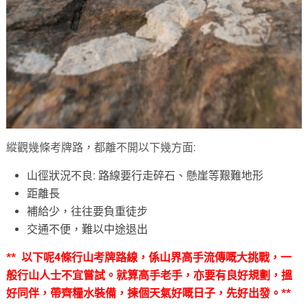
縱觀幾條考牌路，都離不開以下幾方面:
山徑狀況不良: 路線要行走碎石、懸崖等艱難地形
距離長
補給少，往往要負重徒步
交通不便，難以中途退出
** 以下呢4條行山考牌路線，係山界高手流傳嘅大挑戰，一
般行山人士不宜嘗試。就算高手老手，亦要有良好規劃，搵
好同伴，帶齊糧水裝備，揀個天氣好嘅日子，先好出發。**