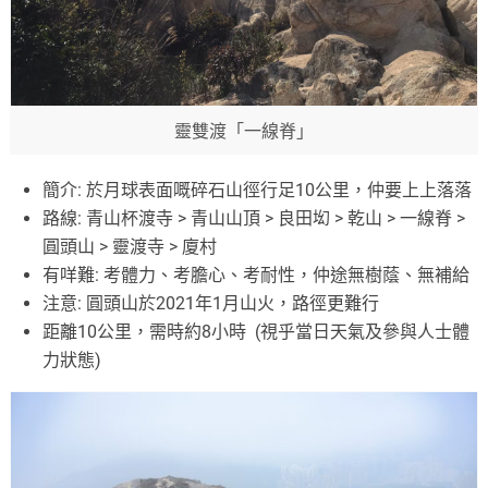
靈雙渡「一線脊」
簡介: 於月球表面嘅碎石山徑行足10公里，仲要上上落落
路線: 青山杯渡寺 > 青山山頂 > 良田㘭 > 乾山 > 一線脊 >
圓頭山 > 靈渡寺 > 廈村
有咩難: 考體力、考膽心、考耐性，仲途無樹蔭、無補給
注意: 圓頭山於2021年1月山火，路徑更難行
距離10公里，需時約8小時 (視乎當日天氣及參與人士體
力狀態)