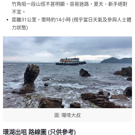
竹角咀一段山徑不甚明顯，容易迷路，夏天、新手絕對
不宜。
距離31公里，需時約14小時 (視乎當日天氣及參與人士體
力狀態)
圖: 囉嗦大叔
環湖出咀 路線圖 (只供參考)