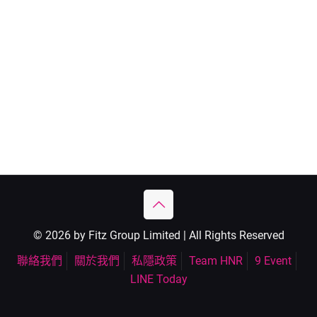
© 2026 by Fitz Group Limited | All Rights Reserved
聯絡我們
關於我們
私隱政策
Team HNR
9 Event
LINE Today