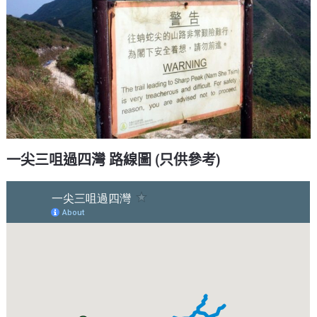
一尖三咀過四灣 路線圖 (只供參考)