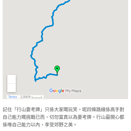
記住「行山要考牌」只係大家嘅玩笑，呢四條路線係高手對
自己能力嘅挑戰已而，切勿當真以為要考牌。行山最開心都
係喺自己能力以內，享受郊野之美。