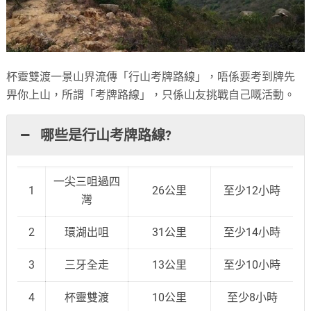
杯靈雙渡一景山界流傳「行山考牌路線」，唔係要考到牌先
畀你上山，所謂「考牌路線」，只係山友挑戰自己嘅活動。
哪些是行山考牌路線?
一尖三咀過四
1
26公里
至少12小時
灣
2
環湖出咀
31公里
至少14小時
3
三牙全走
13公里
至少10小時
4
杯靈雙渡
10公里
至少8小時