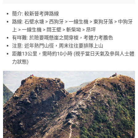
簡介: 較新晉考牌路線
路線: 石壁水塘 > 西狗牙 > 一線生機 > 東狗牙落 > 中狗牙
上 > 一線生機 > 閰王壁 > 斬柴坳 > 昂坪
有咩難: 於險要嘅懸崖之間穿梭，考體力考膽色
注意: 近年熱門山徑，周末往往要排隊上山
距離13公里，需時約10小時 (視乎當日天氣及參與人士體
力狀態)