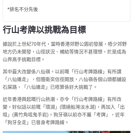
*排名不分先後
行山考牌以挑戰為目標
據說於上世紀70年代，當時香港郊野公園初發展，唔少郊野
地方仍未開發，山徑狀況、補給等情況不甚理想，於是成為
山界高手挑戰目標。
其中最大改變係八仙嶺。以前嘅「行山考牌路線」有所謂
「八仙連走」，但隨衛奕信徑開放，八仙嶺各個山頭都舖設
石屎路，「八仙連走」已唔算係好大挑戰了。
近年香港興起嘅行山熱潮，亦令「行山考牌路線」有所改
變。好似話以前嘅「環湖」(環繞船灣淡水湖)，再加入「出
咀」(黃竹角咀鬼手岩)。狗牙嶺以前亦不屬「考牌」，近年
「狗牙全走」已晉身考牌路線。