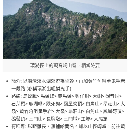
環湖徑上的觀音峒山脊，相當險要
簡介: 以船灣淡水湖郊遊為骨幹，再加黃竹角咀至鬼手岩
一段路 (亦稱環湖出咀摸鬼手)
路線: 烏蛟騰> 馬頭峰> 赤馬頭> 雞仔峒> 大峒> 觀音峒>
石芽頭> 鹿湖峒> 跌死狗> 鳳凰笏頂> 白角山> 昂莊山> 大
嶺> 黃竹角咀鬼手岩> 大嶺> 昂莊山> 白角山> 鳳凰笏頂>
鵝髻頂> 三門山> 長牌墩> 三門墩> 主壩> 大尾篤
有咩難: 以距離長，無補給聞名。加以山徑崎嶇，前往黃