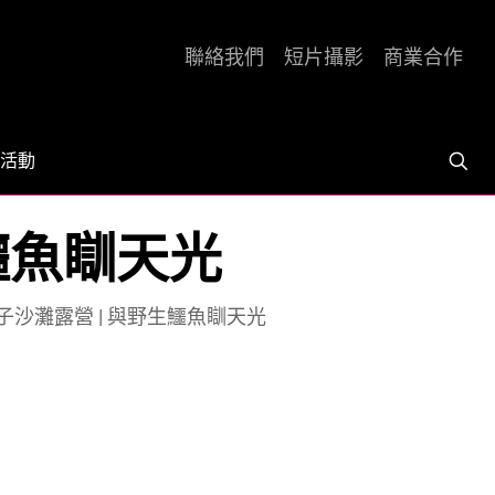
聯絡我們
短片攝影
商業合作
活動
鱷魚瞓天光
子沙灘露營 | 與野生鱷魚瞓天光