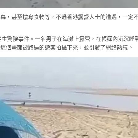
營幕，甚至搶奪食物等，不過香港露營人士的遭遇，一定
s，日前發生驚險事件。一名男子在海灘上露營，在帳篷內沉沉睡
。這個畫面被路過的遊客拍攝下來，並引發了網絡熱議。