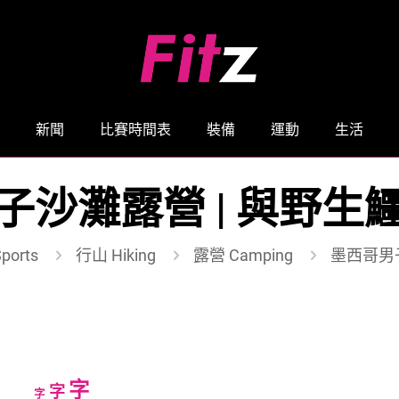
新聞
比賽時間表
裝備
運動
生活
子沙灘露營 | 與野生
ports
行山 Hiking
露營 Camping
墨西哥男
Increase
字
Reset
Decrease
字
字