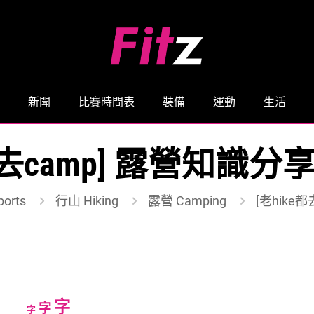
新聞
比賽時間表
裝備
運動
生活
e都去camp] 露營知識分
orts
行山 Hiking
露營 Camping
[老hike
Increase
字
Reset
Decrease
字
字