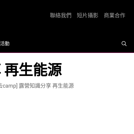
聯絡我們
短片攝影
商業合作
活動
享 再生能源
都去camp] 露營知識分享 再生能源