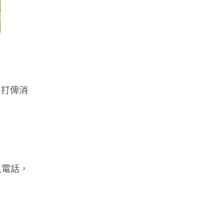
，打俾消
入電話，