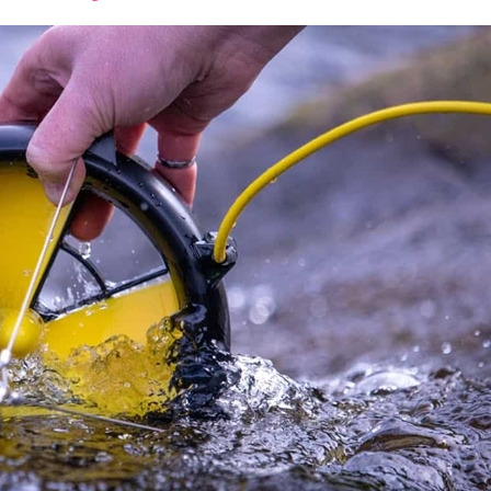
font
font
font
size.
size.
size.