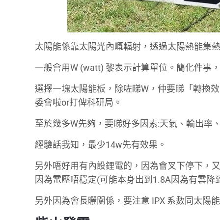
太陽能係靠太陽光內嘅輻射，透過太陽熱能集
一般會用W (watt) 黎表示計算單位。簡化
選擇一塊太陽能板，除咗睇W，仲要睇「轉換效率
委會啦or打俾科研局。
至於幾多W先夠，要睇好多因素:天氣、輪出率
經驗話我知，最少14w先有效果。
另外唔好用有內設鋰電的，因為會叉下停下，
因為電壓唔穩定(可能本身出到1.8A因為有雲降到
另外因為會長曬關係，要注意 IPX 系數同太