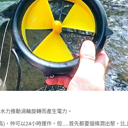
，水力推動渦輪旋轉而產生電力。
高)，仲可以24小時運作。但……首先都要搵條澗出黎，比