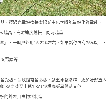
熱器，經過光電轉換將太陽光中包含嘅能量轉化為電能。
件事，w越高，充電速度越快，同時越重。
」，一般户外用15-22%左右，如果話你聽有25%以上
、叉電線等，
又會受熱。導致鋰電會膨漲，嚴重仲會爆炸！更加唔好直
0.3A之後又上返1.8A) 燒埋底板真係恭喜你。
陽能板的外殼用咩物料制造。