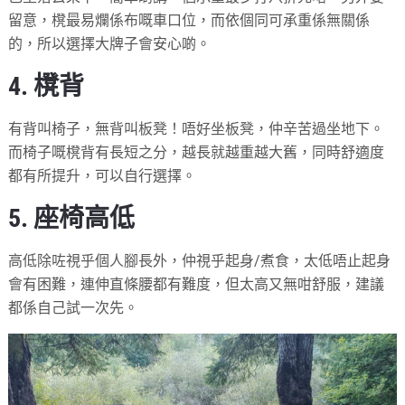
留意，櫈最易爛係布嘅車口位，而依個同可承重係無關係
的，所以選擇大牌子會安心啲。
4. 櫈背
有背叫椅子，無背叫板凳！唔好坐板凳，仲辛苦過坐地下。
而椅子嘅櫈背有長短之分，越長就越重越大舊，同時舒適度
都有所提升，可以自行選擇。
5. 座椅高低
高低除咗視乎個人腳長外，仲視乎起身/煮食，太低唔止起身
會有困難，連伸直條腰都有難度，但太高又無咁舒服，建議
都係自己試一次先。