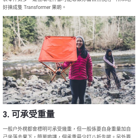
好揀成隻 Transformer 果啲。
3. 可承受重量
一般户外櫈都會標明可承受幾重，但一般係要自身重量加自
己坐落去果下，簡單啲講，個承重最少打八折先啱。另外要