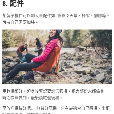
8. 配件
某牌子櫈仲可以加大量配件如: 寧彩臣天幕、杯架、腳膠等。
可按自己需要加裝。
用乜櫈都好，起身後緊記要訓低張櫈，絕大部份人都係貪一
時之快無做到，最後燒咗個後欄。
至於咩櫈最好呢……無最好嘅櫈、只有最適合自己嘅櫈，出街