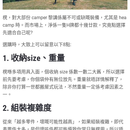
櫈，對大部份 camper 黎講係屬不可或缺嘅裝備，尤其是 hea
camp 時。而市場上，淨係一隻H牌都十幾廿款，究竟點選擇
先適合自己呢?
選購時，大致上可以留意以下8點:
1. 收納size、重量
櫈喺多項用具入面，個收納 size 係數一數二大舊，所以選擇
前先要考慮，你個袋仲有無位放先。重量就唔詳情解釋了，
除非你打算一世都搬屋式玩法，不然重量一定係考慮因素之
一。
2. 組裝複雜度
從來「越多零件，壞嘅可能性越高」，如果組裝複雜，即代
表零件太多，是但壞咗件都可能導致你當日無櫈用，所以唔