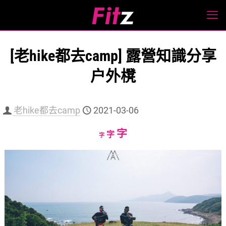
[老hike都去camp] 露營知識分享
户外櫈
老hike都去camp
2021-03-06
Increase
字
Reset
Decrease
字
字
font
font
font
size.
size.
size.