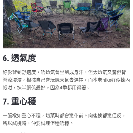
6. 透氣度
好影響到舒適度，唔透氣會坐到成身汗，但太透氣又驚但背
脊涼浸浸，根據自己會玩嘅天氣去選擇，而本老hike好似揀內
帳咁，揀半網係最好。因為4季都用得著。
7. 重心穩
一張櫈如重心不穩，切菜時都會驚仆前。向後挨都驚佢反，
所以試櫈時，仲要試埋佢穩唔穩。