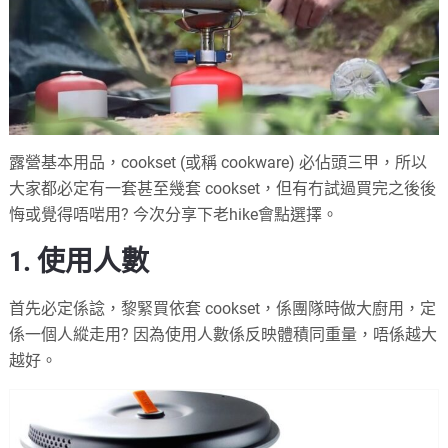
露營基本用品，cookset (或稱 cookware) 必佔頭三甲，所以
大家都必定有一套甚至幾套 cookset，但有冇試過買完之後後
悔或覺得唔啱用? 今次分享下老hike會點選擇。
1. 使用人數
首先必定係諗，黎緊買依套 cookset，係團隊時做大廚用，定
係一個人縱走用? 因為使用人數係反映體積同重量，唔係越大
越好。