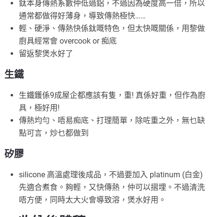
鈦本身傳熱系數仲低過鋁，不過因為硬度高一倍，所以
通常都做得好薄身，導致傳熱極快……
輕、硬淨、傳熱快係鈦嘅特色，但太快嘅關係，用黎做
廚具經常會 overcook or 痴底
留返黎煲水好了
生鐵
生鐵鑊係9成屋企都應該有隻，重! 真係好重，但作為廚
具，極好用!
傳熱均勻、唔易痴底、打理簡單，除咗重之外，無乜缺
點可言，炒乜都做到
矽膠
silicone 高溫處理後成品，不過要加入 platinum (白金)
先適合煮食。夠輕，又快傳熱，仲可以摺埋。不過清洗
唔方便，同時太大火會導致溶，煲水好用。