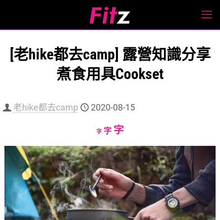
[老hike都去camp] 露營知識分享
煮食用具Cookset
老hike都去camp
2020-08-15
Increase
字
Reset
Decrease
字
字
font
font
font
size.
size.
size.