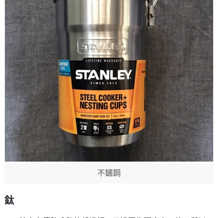
不鏽鋼
鈦