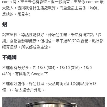
camp 開，重量未必有影響。但一般而言，重量係 camper 最
大敵人，否則我會拎生鐵鑊就算。而重量最主要係「物質」
反映的，常見有:
鋁
鋁重量輕、導熱性能良好，仲唔易生鏽，雖然有研究話「長
期」食鋁會影響健康，但相信一年不過50-70次露營，點睇都
唔算長期，所以都成為主流。
不鏽鋼
不鏽鋼有分好多，如:18/8 (304)、18/10 (316)、18/0
(439)，有興趣先 Google 下
不鏽鋼好處係，好易打理，受熱均衡 (但比鋁傳熱度低18
倍….)，唔太適合户外用。