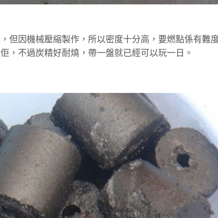
定，但因機械壓縮製作，所以密度十分高，要燃點係有難
著佢，不過炭精好耐燒，帶一盤就已經可以玩一日。