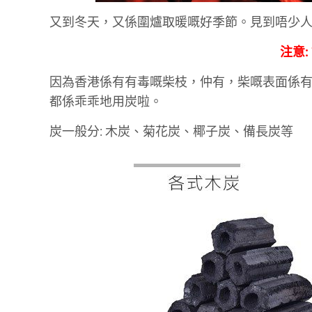
又到冬天，又係圍爐取暖嘅好季節。見到唔少人
注意:
因為香港係有有毒嘅柴枝，仲有，柴嘅表面係
都係乖乖地用炭啦。
炭一般分: 木炭、菊花炭、椰子炭、備長炭等