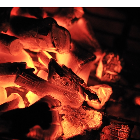
font
font
font
size.
size.
size.