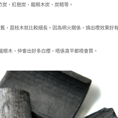
、竹炭、紅樹炭、龍眼木炭、炭精等。
大舊，荔枝木就比較細長。因為明火關係，燒出嚟效果好
龍眼木，仲會出好多白煙，唔係貪平都唔會買。