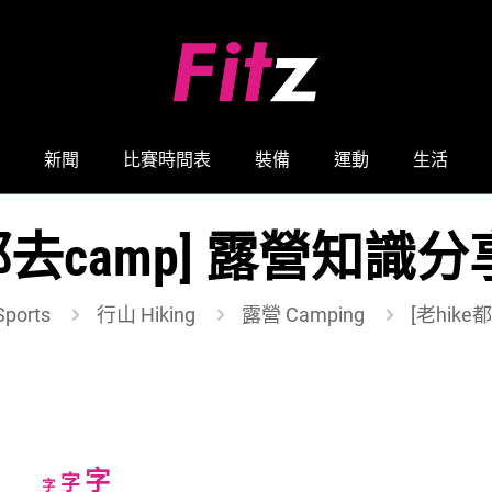
新聞
比賽時間表
裝備
運動
生活
e都去camp] 露營知識
ports
行山 Hiking
露營 Camping
[老hik
Increase
字
Reset
Decrease
字
字