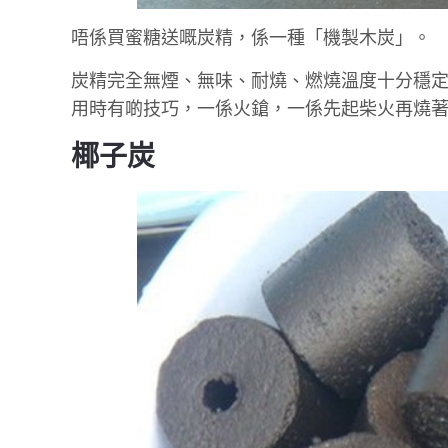
唔係買蜜糖送嘅炭精，係一種「機製木炭」。
炭精完全無煙、無味、耐燒、燃燒溫度十分穩
用時有啲技巧，一係火鎗，一係先起柴火再燒
椰子炭