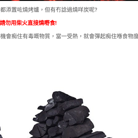
都添置咗燒烤爐，但有冇諗過燒咩炭呢?
 請勿用柴火直接燒嘢食!
有機會痴住有毒嘅物質，當一受熱，就會彈起痴住喺食物