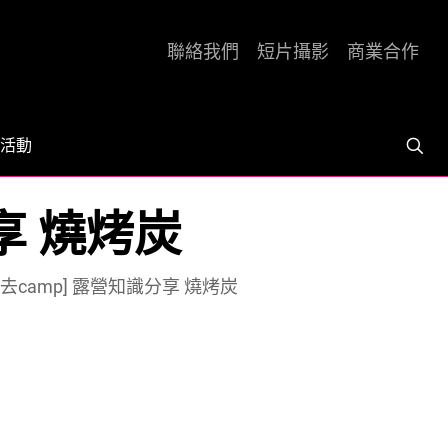
聯絡我們
短片攝影
商業合作
活動
分享 燒烤炭
e都去camp] 露營知識分享 燒烤炭