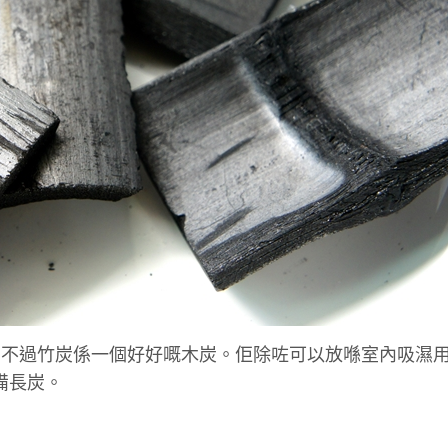
，不過竹炭係一個好好嘅木炭。佢除咗可以放喺室內吸濕
似備長炭。