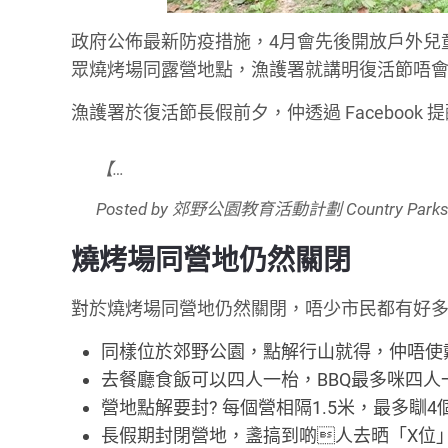
政府公佈最新防疫措施，4月會先後開放戶外兒
眾燒烤場同露營地點，漁護署就講明復活節唔
漁護署於復活節長假前夕，仲透過 Faceboo
【…
Posted by
郊野公園教育活動計劃 Country Parks Ed
燒烤場同營地仍然關閉
對於燒烤場同營地仍然關閉，唔少市民都有好多
同樣位於郊野公園，點解行山就得，仲唔使戴
去餐廳食飯可以四人一枱，BBQ最多咪四人
營地點解要封? 每個營相隔1.5米，最多瞓4
長假期封閉營地，盞搞到啲人去晒「X位