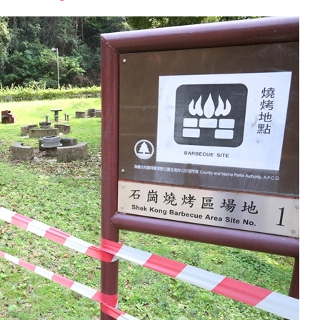
font
font
font
size.
size.
size.