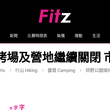
新聞
比賽時間表
裝備
運動
生活
烤場及營地繼續關閉 
ts
行山 Hiking
露營 Camping
郊野公園燒
Increase
字
Reset
Decrease
字
字