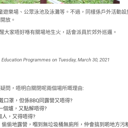
童遊樂場、公眾泳池及泳灘等。不過，同樣係戶外活動設
會開放。
k 提醒大家唔好喺有關場地生火，話會派員於郊外巡邏。
ucation Programmes
on
Tuesday, March 30, 2021
疑問，唔明白關閉呢兩個場所嘅理由:
口罩，但係BBQ同露營又唔得?
一個爐，又點解唔得?
個人，又得唔得?
」偷偷地露營，嗰到無垃圾桶無廁所，仲會搞到啲地方污