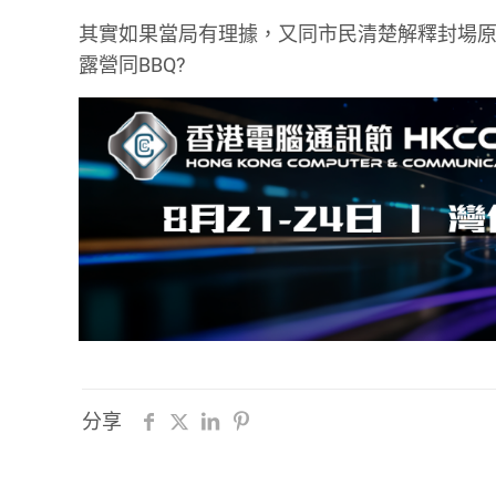
其實如果當局有理據，又同市民清楚解釋封場
露營同BBQ?
分享