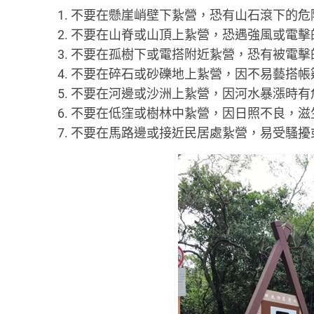
不要在懸崖峭壁下紥營，恐有山石滾下的危
不要在山脊或山頂上紥營，恐遇強風或電擊
不要在孤樹下或電搭附近紥營，恐有被電擊
不要在碎石或砂礫地上紥營，因不易藝搭帳
不要在河邊或沙洲上紥營，因河水暴漲時有
不要在低窪或樹林中紥營，因日照不良，滋
不要在馬路邊或接近民居處紥營，易受騷擾