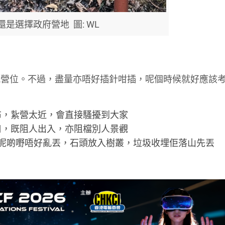
還是選擇政府營地 圖: WL
嘅營位。不過，盡量亦唔好插針咁插，呢個時候就好應該
嘅布，紥營太近，會直接騷擾到大家
口，既阻人出入，亦阻檔別人景觀
呢啲嘢唔好亂丟，石頭放入樹叢，垃圾收埋佢落山先丟