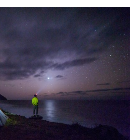
font
font
font
size.
size.
size.