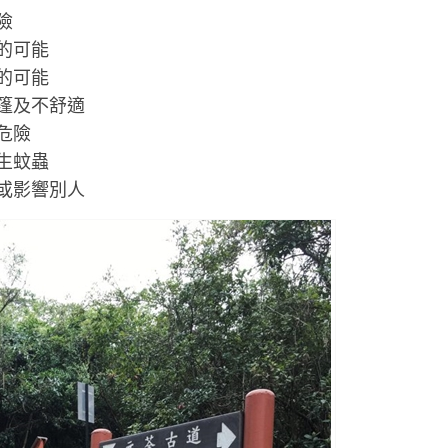
險
的可能
的可能
篷及不舒適
危險
生蚊蟲
或影響別人