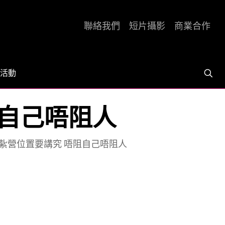
聯絡我們
短片攝影
商業合作
活動
阻自己唔阻人
] 紥營位置要講究 唔阻自己唔阻人