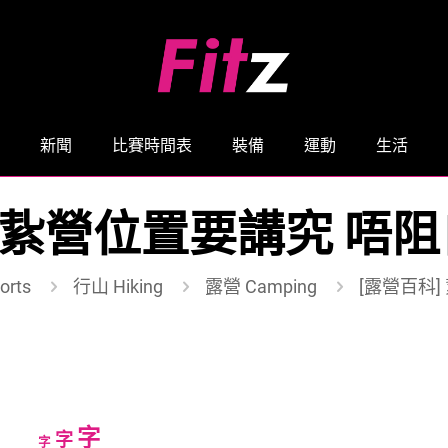
新聞
比賽時間表
裝備
運動
生活
] 紥營位置要講究 唔
orts
行山 Hiking
露營 Camping
[露營百科
Increase
字
Reset
Decrease
字
字