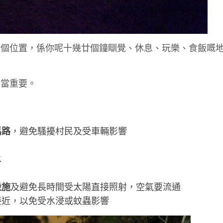
呢個位置，係你呢十幾廿個鐘瞓覺、休息、玩樂、食飯嘅
相當重要。
馬路
，避免騷擾村民及受車輛影響
水
設施
及避免長時間受太陽直接照射，空氣要流通
接近，以免受水浸或蚊蟲影響