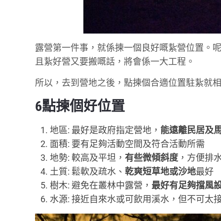
露營第一件事，就係揀一個良好嘅紥營位置。
且紥好營又要搬嘅話，將會係一大工程。
所以，去到營地之後，點揀個合適位置駐紥就
6點揀個好位置
地區: 最好是政府指定營地，
能遠離民居及
面積: 要有足夠活動空間及符合活動所需
地勢: 較高及平坦，
有些微傾斜度
，方便排
土質: 鬆軟及疏水、
乾爽短草地或沙地
最好
樹木: 避免在叢林中露營，
最好有足夠擋風
水源: 接近自來水或可飲用溪水，但不可太