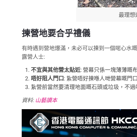
最理想
揀營地要合乎禮儀
有時遇到營地爆滿，未必可以揀到一個啱心水
露營人士:
不宜與其他營太貼近
: 營幕只係一塊薄薄
唔好阻人門口
: 紥營唔好揀喺人哋營幕嘅門
紥營前當然要清理地面嘅石頭或垃圾，不過
資料:
山藝讀本