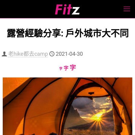
露營經驗分享: 戶外城市大不同
老hike都去camp
2021-04-30
Increase
字
Reset
Decrease
字
字
font
font
font
size.
size.
size.