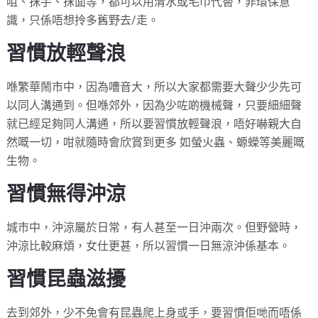
咀、抹手、抹面等，都可以用清水或毛巾代替，非環保意
識，只係唔想拎多舊野去/走。
習慣放輕聲浪
喺繁華鬧市中，因為嘈音大，所以大家都需要大聲少少先可
以同人溝通到。但喺郊外，因為少咗啲機械聲，只要細細聲
就已經足夠同人溝通，所以要習慣放輕聲浪，唔好嚇親大自
然嘅一切，咁就隨時會欣賞到更多 如螢火蟲、螈蠑等美麗嘅
生物。
習慣無得沖涼
城市中，沖涼屬於日常，有人甚至一日沖兩次。但野營時，
沖涼比較麻煩，女仕更甚，所以習慣一日無涼沖係基本。
習慣昆蟲滋擾
去到郊外，少不免會有昆蟲爬上身或手，要習慣佢哋而唔係