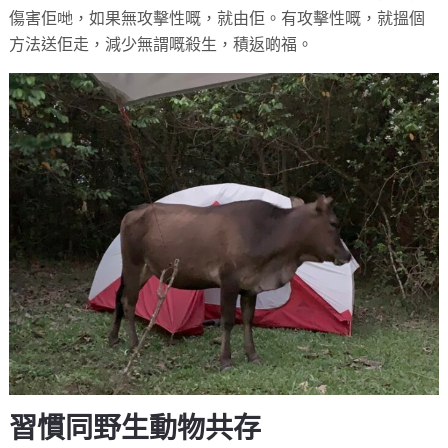
傷害佢哋，如果無攻擊性嘅，就由佢。有攻擊性嘅，就搵個
方法送佢走，減少無謂嘅殺生，積返啲福。
習慣同野生動物共存