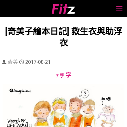
[奇美子繪本日記] 救生衣與助浮
衣
奇美
2017-08-21
Increase
字
Reset
Decrease
字
字
font
font
font
size.
size.
size.