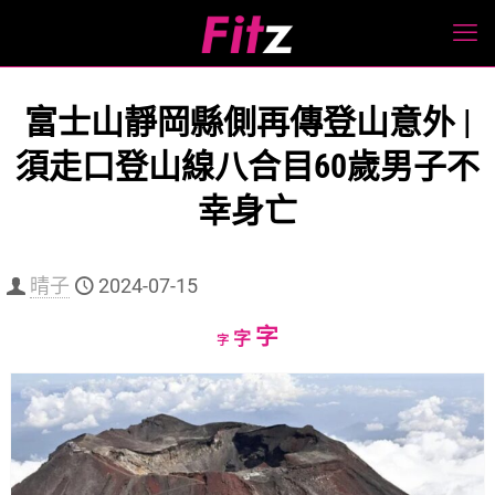
富士山靜岡縣側再傳登山意外 |
須走口登山線八合目60歲男子不
幸身亡
晴子
2024-07-15
Increase
字
Reset
Decrease
字
字
font
font
font
size.
size.
size.