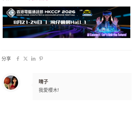
分享
晴子
我愛櫻木!