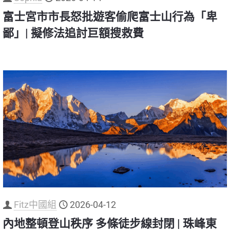
富士宮市市長怒批遊客偷爬富士山行為「卑
鄙」| 擬修法追討巨額搜救費
Fitz中國組
2026-04-12
內地整頓登山秩序 多條徒步線封閉 | 珠峰東