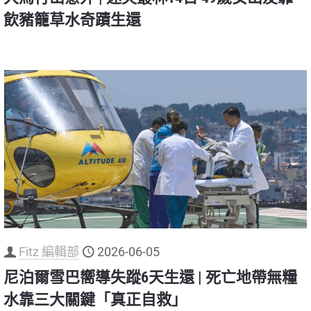
飲豬籠草水奇蹟生還
Fitz 編輯部
2026-06-05
尼泊爾雪巴嚮導失蹤6天生還 | 死亡地帶無糧
水靠三大關鍵「真正自救」