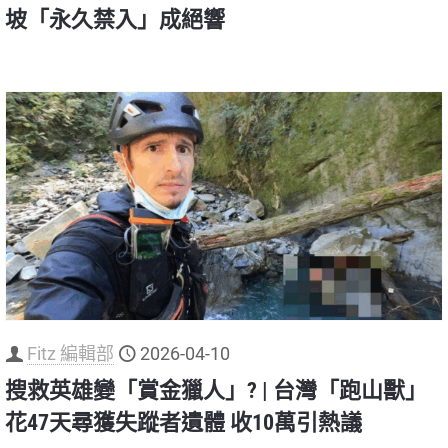
坡「永久禁入」成絕響
Fitz 編輯部
2026-04-10
搜救英雄變「賞金獵人」? | 台灣「跑山獸」
花47天尋獲失蹤者遺體 收10萬引熱議