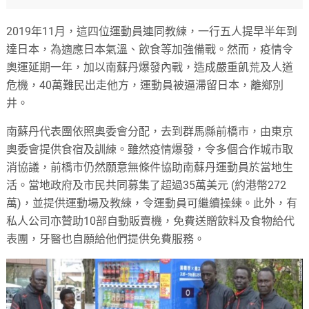
2019年11月，這四位運動員連同教練，一行五人提早半年到
達日本，為適應日本氣溫、飲食等加強備戰。然而，疫情令
奧運延期一年，加以南蘇丹爆發內戰，造成嚴重飢荒及人道
危機，40萬難民出走他方，運動員被逼滯留日本，離鄉別
井。
南蘇丹代表團依照奧委會分配，去到群馬縣前橋市，由東京
奧委會提供食宿及訓練。雖然疫情爆發，令多個合作城市取
消協議，前橋市仍然願意無條件協助南蘇丹運動員於當地生
活。當地政府及市民共同募集了超過35萬美元 (約港幣272
萬)，並提供運動場及教練，令運動員可繼續操練。此外，有
私人公司亦贊助10部自動販賣機，免費送贈飲料及食物給代
表團，牙醫也自願給他們提供免費服務。