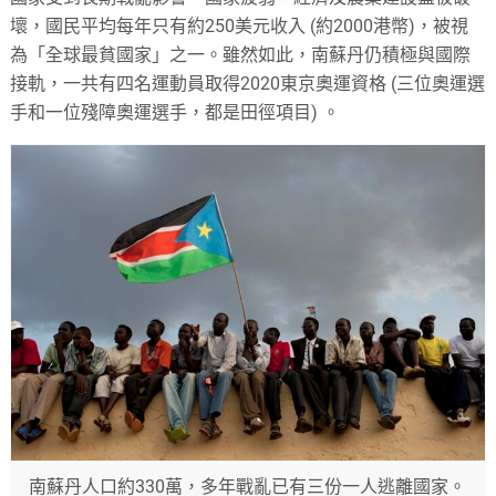
壞，國民平均每年只有約250美元收入 (約2000港幣)，被視
為「全球最貧國家」之一。雖然如此，南蘇丹仍積極與國際
接軌，一共有四名運動員取得2020東京奧運資格 (三位奧運選
手和一位殘障奧運選手，都是田徑項目) 。
南蘇丹人口約330萬，多年戰亂已有三份一人逃離國家。