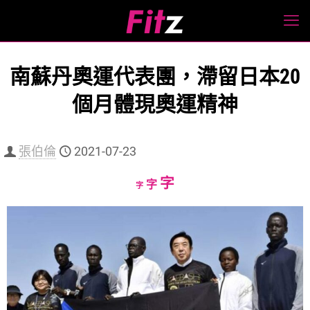
南蘇丹奧運代表團，滯留日本20
個月體現奧運精神
張伯倫
2021-07-23
Increase
字
Reset
Decrease
字
字
font
font
font
size.
size.
size.