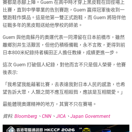
賽都是赤腳上陣。Guem 在高中時才穿上黑皮鞋在田徑場上
比賽，直到中學畢業的告別賽跑，Guem 贏得冠軍後收到一
雙跑鞋作獎品。這是他第一雙正式跑鞋，而 Guem 將陪伴他
征戰多年的黑皮鞋送給他學校的師弟。
Guem 與他南蘇丹的奧運代表一同滯留在日本前橋市，雖然
離鄉別井生活艱苦，但他仍積極備戰，永不言敗，更得到前
日本800米紀錄持者橫田正人擔任教練，成績更進一步。
這次 Guem 打破個人紀錄，對他而言不只是個人榮譽，他賽
後表示:
「我希望我能藉著比賽，去表達我對日本人民的感激，也希
望告訴大眾，人類之間不應互相殺戮，應該是互相關愛。」
最能體現奧運精神的地方，其實不只在賽場。
資料:
Bloomberg
、
CNN
、
JICA
、
Japan Government