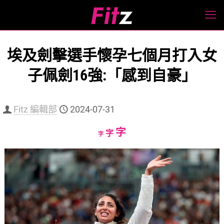
埃及劍擊選手懷孕七個月打入女
子佩劍16強:「感到自豪」
Fitz 編輯部
2024-07-31
Increase
字
Reset
Decrease
字
字
font
font
font
size.
size.
size.