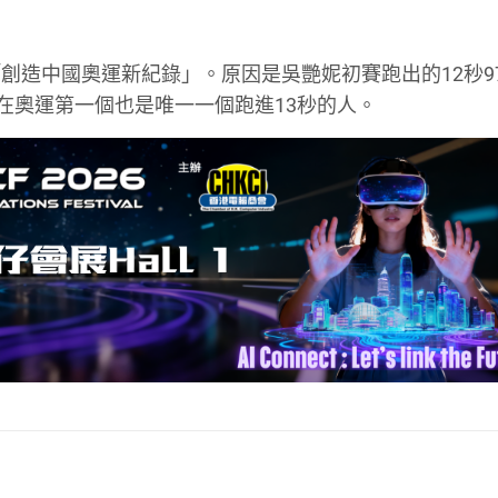
創造中國奧運新紀錄」。原因是吳艷妮初賽跑出的12秒9
在奧運第一個也是唯一一個跑進13秒的人。