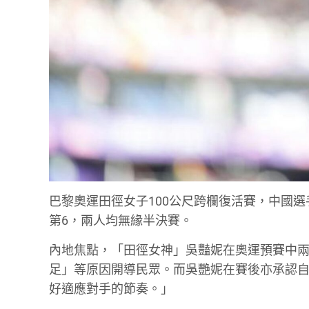
巴黎奧運田徑女子100公尺跨欄復活賽，中國選手
第6，兩人均無緣半決賽。
內地焦點，「田徑女神」吳豔妮在奧運預賽中
足」等原因開導民眾。而吳艷妮在賽後亦承認自
好適應對手的節奏。」