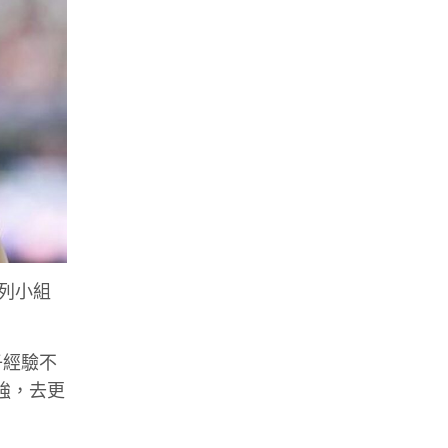
位列小組
子經驗不
強，去更