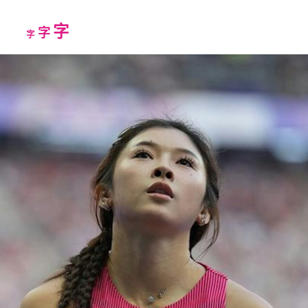
Increase
字
Reset
Decrease
字
字
font
font
font
size.
size.
size.