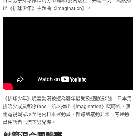
日本男子排球隊以局分3:0擊敗委內瑞拉。完場一刻，場館播
出《排球少年》主題曲《Imagination》。
《排球少年》呢套動漫被選為歷年最受歡迎動漫5強，日本男
排唔少成員都係fans，所以播出《Imagination》嘅時候，無
論電視觀眾以至場內日本運動員，都聽到感動非常，有運動
員仲話自己流下男兒淚。