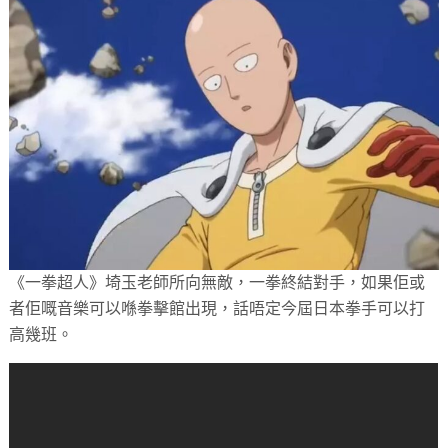
《一拳超人》埼玉老師所向無敵，一拳終結對手，如果佢或
者佢嘅音樂可以喺拳擊館出現，話唔定今屆日本拳手可以打
高幾班。