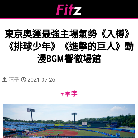
東京奧運最強主場氣勢《入樽》
《排球少年》《進擊的巨人》動
漫BGM響徹場館
晴子
2021-07-26
Increase
字
Reset
Decrease
字
字
font
font
font
size.
size.
size.