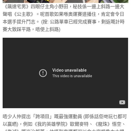
《飆速宅男》四眼仔主角小野田，秘技係一邊上斜路一邊大
聲唱《公主歌》。呢首歌如果喺奧運賽道播住，肯定會令日
本選手提升鬥志。 (按: 公路單車已經完成賽事，剩返嘅計時
賽大致踩平路，唔使上斜路)
唔少人仲提出「跨項目」嘅最強運動員 (即係話佢哋玩乜都可
以贏晒)，例如《我的英雄學院》歐爾麥特、《龍珠》悟空、