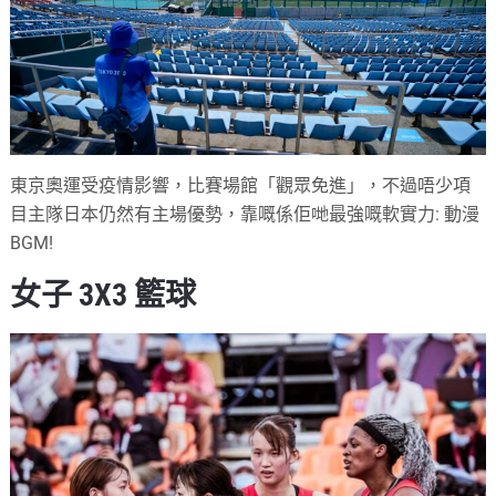
東京奧運受疫情影響，比賽場館「觀眾免進」，不過唔少項
目主隊日本仍然有主場優勢，靠嘅係佢哋最強嘅軟實力: 動漫
BGM!
女子 3X3 籃球