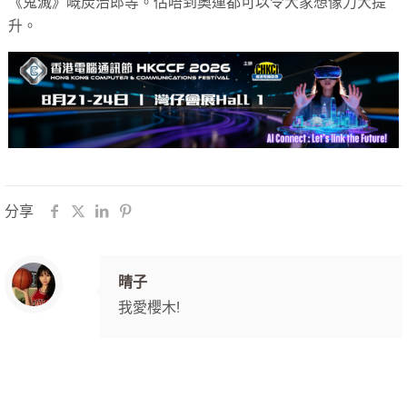
《鬼滅》嘅炭治郎等。估唔到奧運都可以令大家想像力大提
升。
分享
晴子
我愛櫻木!