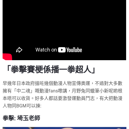
「
拳
擊賽梗係播一拳超人」
早幾年日本政府搵咗幾個動漫人物宣傳奧運，不過對大多數
擁有「中二魂」嘅動漫fans嚟講，月野兔同蠟筆小新呢啲根
本唔可以收貨。好多人都話要激發運動員鬥志，有大把動漫
人物同BGM可以揀:
拳擊: 埼玉老師