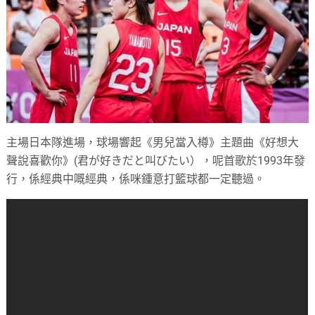
主場日本隊進場，球場響起《男兒當入樽》主題曲《好想大
聲說喜歡你》(君が好きだと叫びたい），呢首歌於1993年發
行，係經典中嘅經典，係咪鍾意打籃球都一定聽過。