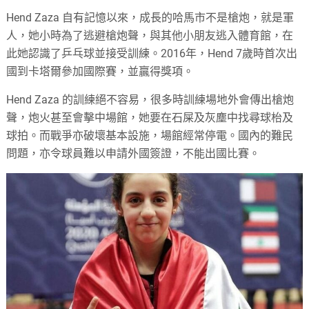
Hend Zaza 自有記憶以來，成長的哈馬市不是槍炮，就是軍
人，她小時為了逃避槍炮聲，與其他小朋友逃入體育館，在
此她認識了乒乓球並接受訓練。2016年，Hend 7歲時首次出
國到卡塔爾參加國際賽，並贏得獎項。
Hend Zaza 的訓練絕不容易，很多時訓練場地外會傳出槍炮
聲，炮火甚至會擊中場館，她要在石屎及灰塵中找尋球枱及
球拍。而戰爭亦破壞基本設施，場館經常停電。國內的難民
問題，亦令球員難以申請外國簽證，不能出國比賽。