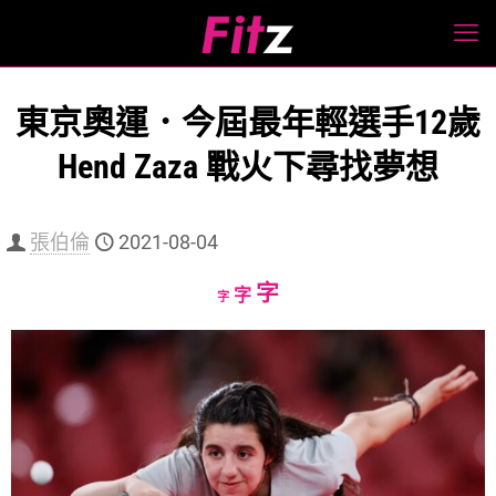
東京奧運．今屆最年輕選手12歲
Hend Zaza 戰火下尋找夢想
張伯倫
2021-08-04
Increase
字
Reset
Decrease
字
字
font
font
font
size.
size.
size.