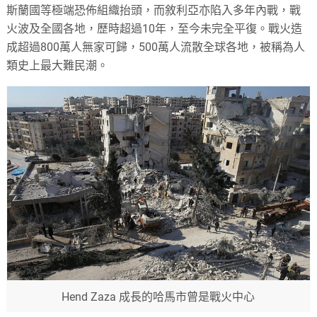
斯蘭國等極端恐佈組織抬頭，而敘利亞亦陷入多年內戰，戰
火波及全國各地，歷時超過10年，至今未完全平復。戰火造
成超過800萬人無家可歸，500萬人流散全球各地，被稱為人
類史上最大難民潮。
Hend Zaza 成長的哈馬市曾是戰火中心