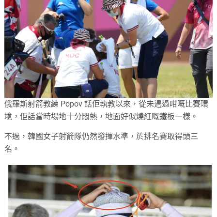
俄羅斯射箭教練 Popov 話佢執教以來，從未遇過咁嘅比賽環
境，佢話當時場地十分悶熱，地面好似燒紅嘅鐵板一樣。
不過，韓國女子射箭隊仍然發揮水準，於排名賽取得頭三
名。