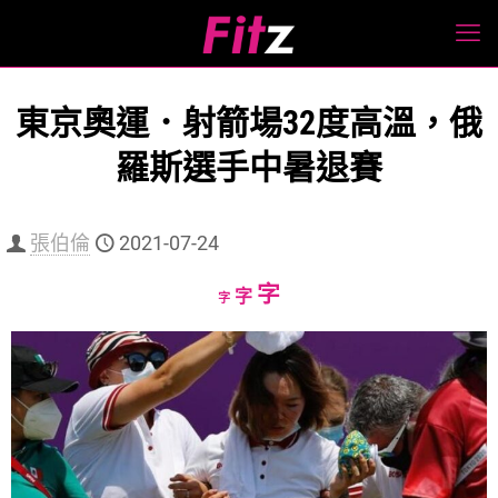
東京奧運．射箭場32度高溫，俄
羅斯選手中暑退賽
張伯倫
2021-07-24
Increase
字
Reset
Decrease
字
字
font
font
font
size.
size.
size.