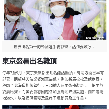
世界排名第一的韓國選手姜彩瑛，熱到要敷冰。
東京盛暑出名難頂
每年7至9月，東京天氣都出晒名酷熱難頂。有關方面已早有
部署，期望將天氣影響減至最低，例如將馬拉松及競步賽，
移師至北海道札幌舉行；三項鐵人及馬術盛裝舞步，提早於
凌晨比賽。而奧委會亦回應會加強場地降溫設施，例如喺場
地灑水，以及提供雪糕及風扇予運動員及工作員。