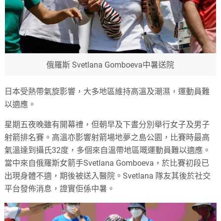
俄羅斯 Svetlana Gomboeva中暑送院
日本受熱帶氣旋影響，大多地區維持高溫及潮濕，運動員難
以適應。
星期五夜晚雖有開幕禮，但朝早及下晝分別舉行女子及男子
射箭排名賽。高溫亦影響射箭場地夢之島公園，比賽時最高
氣溫達到攝氏32度，多個來自溫帶地區嘅運動員難以適應。
當中來自俄羅斯女箭手Svetlana Gomboeva，於比賽初段已
出現身體不適，期後被送入醫院。Svetlana 隊友其後於社交
平台發佈消息，證實佢係中暑。